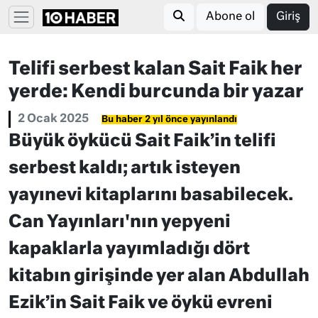
Abone ol
Giriş
Telifi serbest kalan Sait Faik her
yerde: Kendi burcunda bir yazar
2 Ocak 2025
Bu haber 2 yıl önce yayınlandı
Büyük öykücü Sait Faik’in telifi
serbest kaldı; artık isteyen
yayınevi kitaplarını basabilecek.
Can Yayınları'nın yepyeni
kapaklarla yayımladığı dört
kitabın girişinde yer alan Abdullah
Ezik’in Sait Faik ve öykü evreni