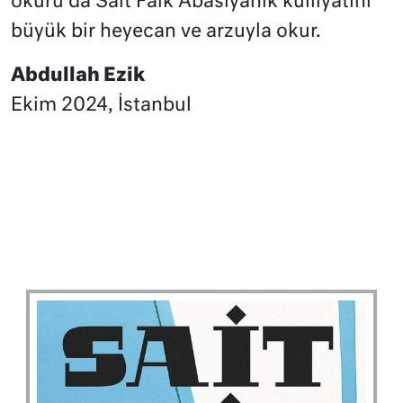
okuru da Sait Faik Abasıyanık külliyatını
büyük bir heyecan ve arzuyla okur.
Abdullah Ezik
Ekim 2024, İstanbul