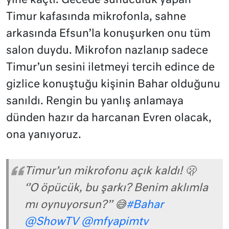
yine kaçtı. Gecede sunuculuk yapan
Timur kafasında mikrofonla, sahne
arkasında Efsun’la konuşurken onu tüm
salon duydu. Mikrofon nazlanıp sadece
Timur’un sesini iletmeyi tercih edince de
gizlice konuştuğu kişinin Bahar olduğunu
sanıldı. Rengin bu yanlış anlamaya
dünden hazır da harcanan Evren olacak,
ona yanıyoruz.
Timur’un mikrofonu açık kaldı! 🫢
‘’O öpücük, bu şarkı? Benim aklımla
mı oynuyorsun?’’ 😅
#Bahar
@ShowTV
@mfyapimtv