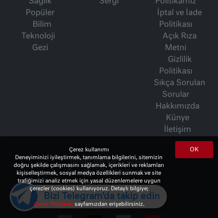
Sağlık
Sergi
Politikamız
Popüler
İptal ve İade
Bilim
Politikası
Teknoloji
Açık Rıza
Gezi
Metni
Gizlilik
Politikası
Sıkça Sorulan
Sorular
Hakkımızda
Künye
İletişim
OK
Çerez kullanımı
Deneyiminizi iyileştirmek, tanımlama bilgilerini, sitemizin
İsmet Berkan Yazıları
doğru şekilde çalışmasını sağlamak, içerikleri ve reklamları
Ertuğrul Özkök Yazıları
kişiselleştirmek, sosyal medya özellikleri sunmak ve site
trafiğimizi analiz etmek için yasal düzenlemelere uygun
Haftalık Gazete
çerezler (cookies) kullanıyoruz. Detaylı bilgiye;
Bizi Telegram'da takip edin
Çerez Politikası
sayfamızdan erişebilirsiniz.