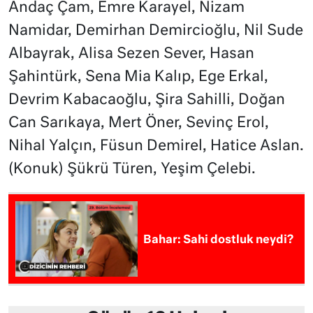
Andaç Çam, Emre Karayel, Nizam
Namidar, Demirhan Demircioğlu, Nil Sude
Albayrak, Alisa Sezen Sever, Hasan
Şahintürk, Sena Mia Kalıp, Ege Erkal,
Devrim Kabacaoğlu, Şira Sahilli, Doğan
Can Sarıkaya, Mert Öner, Sevinç Erol,
Nihal Yalçın, Füsun Demirel, Hatice Aslan.
(Konuk) Şükrü Türen, Yeşim Çelebi.
Bahar: Sahi dostluk neydi?