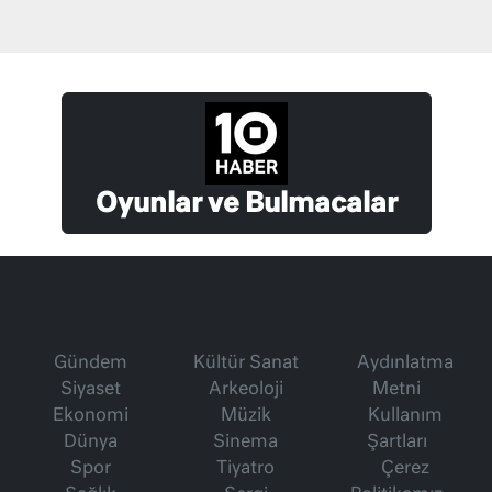
Oyunlar ve Bulmacalar
Gündem
Kültür Sanat
Aydınlatma
Siyaset
Arkeoloji
Metni
Ekonomi
Müzik
Kullanım
Dünya
Sinema
Şartları
Spor
Tiyatro
Çerez