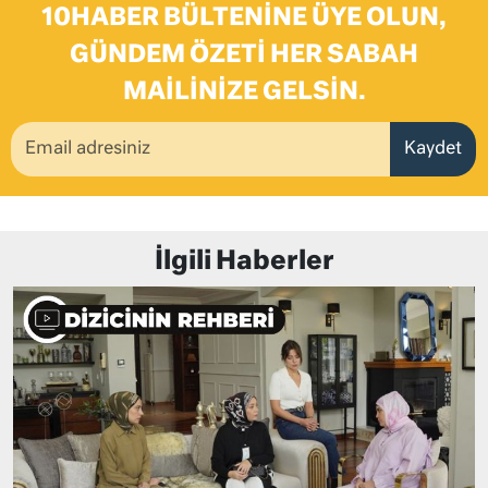
10HABER BÜLTENINE ÜYE OLUN,
GÜNDEM ÖZETI HER SABAH
MAILINIZE GELSIN.
Kaydet
İlgili Haberler