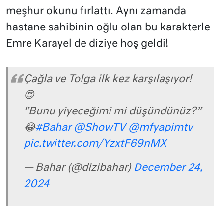
meşhur okunu fırlattı. Aynı zamanda
hastane sahibinin oğlu olan bu karakterle
Emre Karayel de diziye hoş geldi!
Çağla ve Tolga ilk kez karşılaşıyor!
😍
‘’Bunu yiyeceğimi mi düşündünüz?’’
😂
#Bahar
@ShowTV
@mfyapimtv
pic.twitter.com/YzxtF69nMX
— Bahar (@dizibahar)
December 24,
2024