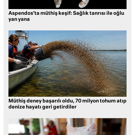
Aspendos’ta müthiş keşif: Sağlık tanrısı ile oğlu
yan yana
Müthiş deney başarılı oldu, 70 milyon tohum atıp
denize hayatı geri getirdiler