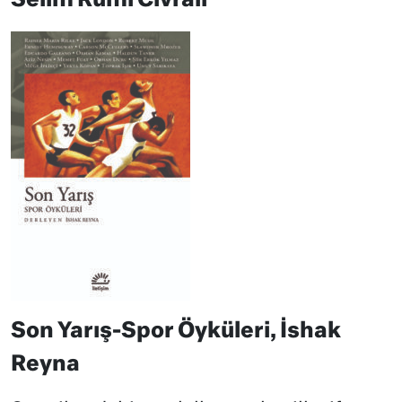
Selim Rumi Civralı
Son Yarış-Spor Öyküleri, İshak
Reyna