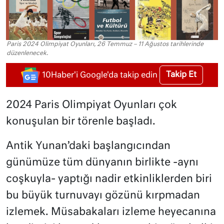
Paris 2024 Olimpiyat Oyunları, 26 Temmuz – 11 Ağustos tarihlerinde
düzenlenecek.
Takip Et
10Haber'i Google'da takip edin
2024 Paris Olimpiyat Oyunları çok
konuşulan bir törenle başladı.
Antik Yunan’daki başlangıcından
günümüze tüm dünyanın birlikte -aynı
coşkuyla- yaptığı nadir etkinliklerden biri
bu büyük turnuvayı gözünü kırpmadan
izlemek. Müsabakaları izleme heyecanına