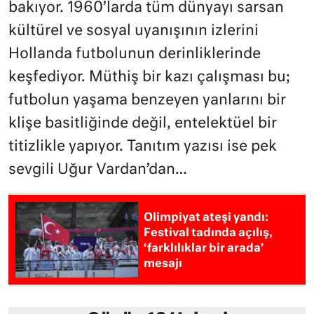
bakıyor. 1960’larda tüm dünyayı sarsan
kültürel ve sosyal uyanışının izlerini
Hollanda futbolunun derinliklerinde
keşfediyor. Müthiş bir kazı çalışması bu;
futbolun yaşama benzeyen yanlarını bir
klişe basitliğinde değil, entelektüel bir
titizlikle yapıyor. Tanıtım yazısı ise pek
sevgili Uğur Vardan’dan…
Olimpiyat ateşi yandı:
Festival tadında açılış,
‘farklılıklar bir arada’
mesajı