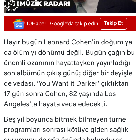
Takip Et
10Haber'i Google'da takip edin
Hayır bugün Leonard Cohen’in doğum ya
da ölüm yıldönümü değil. Bugün çağın bu
önemli ozanının hayattayken yayınladığı
son albümün çıkış günü; diğer bir deyişle
de vedası. ‘You Want it Darker’ çıktıktan
17 gün sonra Cohen, 82 yaşında Los
Angeles’ta hayata veda edecekti.
Beş yıl boyunca bitmek bilmeyen turne
programları sonrası kötüye giden sağlık