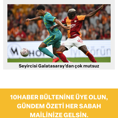
Seyircisi Galatasaray’dan çok mutsuz
10HABER BÜLTENINE ÜYE OLUN,
GÜNDEM ÖZETI HER SABAH
MAILINIZE GELSIN.