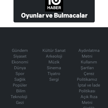
Oyunlar ve Bulmacalar
Gündem
Kültür Sanat
Aydınlatma
Siyaset
Arkeoloji
Metni
Ekonomi
Müzik
Kullanım
Dünya
Sinema
Şartları
Spor
Tiyatro
Çerez
Sağlık
Sergi
Politikamız
Popüler
İptal ve İade
Bilim
Politikası
Teknoloji
Açık Rıza
Gezi
Metni