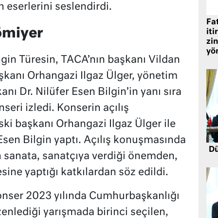
 eserlerini seslendirdi.
Fat
ömiyer
iti
zin
yö
in Türesin, TACA’nın başkanı Vildan
şkanı Orhangazi Ilgaz Ülger, yönetim
nı Dr. Nilüfer Esen Bilgin’in yanı sıra
eri izledi. Konserin açılış
ki başkanı Orhangazi Ilgaz Ülger ile
Esen Bilgin yaptı. Açılış konuşmasında
Dü
 sanata, sanatçıya verdiği önemden,
sine yaptığı katkılardan söz edildi.
nser 2023 yılında Cumhurbaşkanlığı
zenlediği yarışmada birinci seçilen,