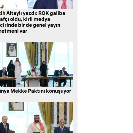
ih Altaylı yazdı: ROK galiba
rafçı oldu, kirli medya
cirinde bir de genel yayın
netmeni var
nya Mekke Paktını konuşuyor