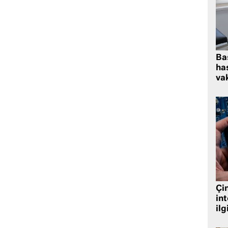
Ba
has
vak
Çin
in
ilg