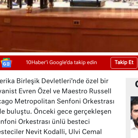
Takip Et
10Haber'i Google'da takip edin
rika Birleşik Devletleri’nde özel bir
yanist Evren Özel ve Maestro Russell
cago Metropolitan Senfoni Orkestrası
le buluştu. Önceki gece gerçekleşen
foni Orkestrası ünlü besteci
esteciler Nevit Kodalli, Ulvi Cemal