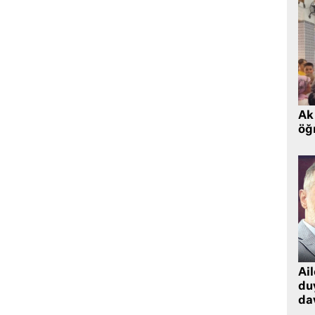
Ak 
öğr
Ai
du
dav