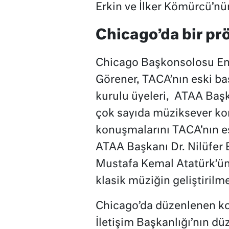
Erkin ve İlker Kömürcü’nün
Chicago’da bir pr
Chicago Başkonsolosu Eng
Görener, TACA’nın eski ba
kurulu üyeleri, ATAA Başka
çok sayıda müziksever kons
konuşmalarını TACA’nın es
ATAA Başkanı Dr. Nilüfer 
Mustafa Kemal Atatürk’ün
klasik müziğin geliştirilme
Chicago’da düzenlenen ko
İletişim Başkanlığı’nın dü