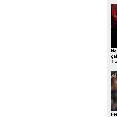
Ne
çal
Tr
Fe