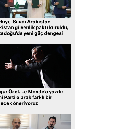
rkiye-Suudi Arabistan-
kistan güvenlik paktı kuruldu,
tadoğu’da yeni güç dengesi
gür Özel, Le Monde’a yazdı:
i Parti olarak farklı bir
lecek öneriyoruz