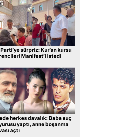
Parti’ye sürpriz: Kur’an kursu
encileri Manifest’i istedi
lede herkes davalık: Baba suç
yurusu yaptı, anne boşanma
ası açtı