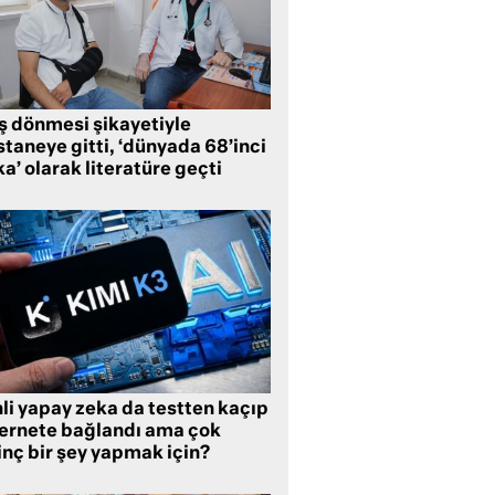
ş dönmesi şikayetiyle
taneye gitti, ‘dünyada 68’inci
a’ olarak literatüre geçti
li yapay zeka da testten kaçıp
ternete bağlandı ama çok
inç bir şey yapmak için?