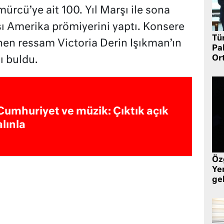
mürcü’ye ait 100. Yıl Marşı ile sona
şı Amerika prömiyerini yaptı. Konsere
Tü
enen ressam Victoria Derin Işıkman’ın
Pa
Or
ı buldu.
Cumhuriyet ve müzik: Çıktık açık
alınla
Öz
Yen
ge