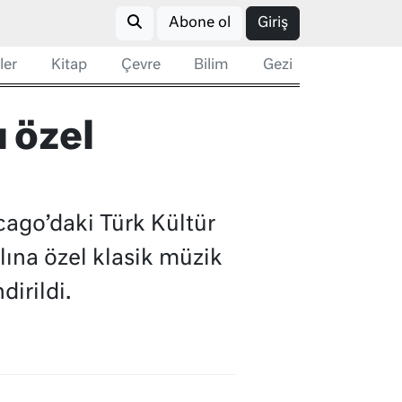
Abone ol
Giriş
ler
Kitap
Çevre
Bilim
Gezi
 özel
cago’daki Türk Kültür
ına özel klasik müzik
irildi.