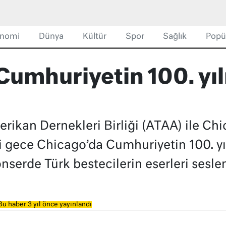
nomi
Dünya
Kültür
Spor
Sağlık
Popü
umhuriyetin 100. yılı
ikan Dernekleri Birliği (ATAA) ile Chi
 gece Chicago’da Cumhuriyetin 100. yıl
serde Türk bestecilerin eserleri seslend
Bu haber 3 yıl önce yayınlandı