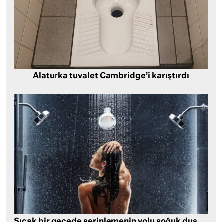
Alaturka tuvalet Cambridge’i karıştırdı
Sıcak bir gecede serinlemenin yolu soğuk duş