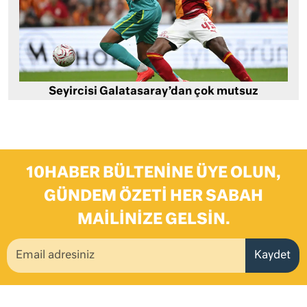
Seyircisi Galatasaray’dan çok mutsuz
10HABER BÜLTENINE ÜYE OLUN,
GÜNDEM ÖZETI HER SABAH
MAILINIZE GELSIN.
Kaydet