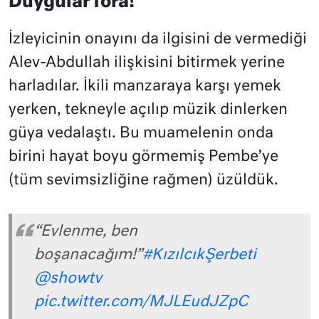
Duygular fora!
İzleyicinin onayını da ilgisini de vermediği
Alev-Abdullah ilişkisini bitirmek yerine
harladılar. İkili manzaraya karşı yemek
yerken, tekneyle açılıp müzik dinlerken
güya vedalaştı. Bu muamelenin onda
birini hayat boyu görmemiş Pembe’ye
(tüm sevimsizliğine rağmen) üzüldük.
“Evlenme, ben
boşanacağım!”
#KızılcıkŞerbeti
@showtv
pic.twitter.com/MJLEudJZpC