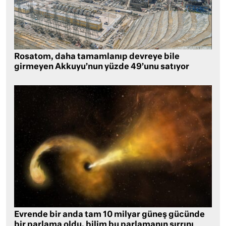
Rosatom, daha tamamlanıp devreye bile
girmeyen Akkuyu’nun yüzde 49’unu satıyor
Evrende bir anda tam 10 milyar güneş gücünde
bir parlama oldu, bilim bu parlamanın sırrını