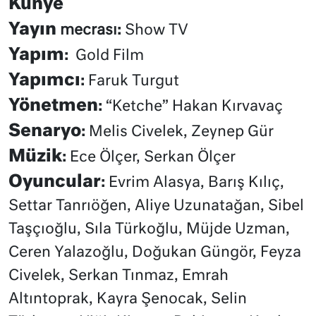
Künye
Yayın
mecrası:
Show TV
Yapım
:
Gold Film
Yapımcı
:
Faruk Turgut
Yönetmen
:
“Ketche” Hakan Kırvavaç
Senaryo
:
Melis Civelek, Zeynep Gür
Müzik
:
Ece Ölçer, Serkan Ölçer
Oyuncular
:
Evrim Alasya, Barış Kılıç,
Settar Tanrıöğen, Aliye Uzunatağan, Sibel
Taşçıoğlu, Sıla Türkoğlu, Müjde Uzman,
Ceren Yalazoğlu, Doğukan Güngör, Feyza
Civelek, Serkan Tınmaz, Emrah
Altıntoprak, Kayra Şenocak, Selin