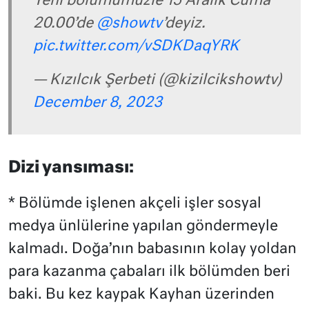
Yeni bölümümüzle 15 Aralık Cuma
20.00’de
@showtv
’deyiz.
pic.twitter.com/vSDKDaqYRK
— Kızılcık Şerbeti (@kizilcikshowtv)
December 8, 2023
Dizi yansıması:
* Bölümde işlenen akçeli işler sosyal
medya ünlülerine yapılan göndermeyle
kalmadı. Doğa’nın babasının kolay yoldan
para kazanma çabaları ilk bölümden beri
baki. Bu kez kaypak Kayhan üzerinden