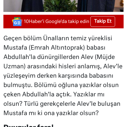
Takip Et
10Haber'i Google'da takip edin
Geçen bölüm Ünalların temiz yüreklisi
Mustafa (Emrah Altıntoprak) babası
Abdullah’la dünürgillerden Alev (Müjde
Uzman) arasındaki hisleri anlamış, Alev’le
yüzleşeyim derken karşısında babasını
bulmuştu. Bölümü oğluna yazıklar olsun
çeken Abdullah’la açtık. Yazıklar mı
olsun? Türlü gerekçelerle Alev’le buluşan
Mustafa mı ki ona yazıklar olsun?