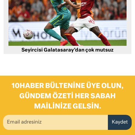
Seyircisi Galatasaray’dan çok mutsuz
10HABER BÜLTENINE ÜYE OLUN,
GÜNDEM ÖZETI HER SABAH
MAILINIZE GELSIN.
Kaydet