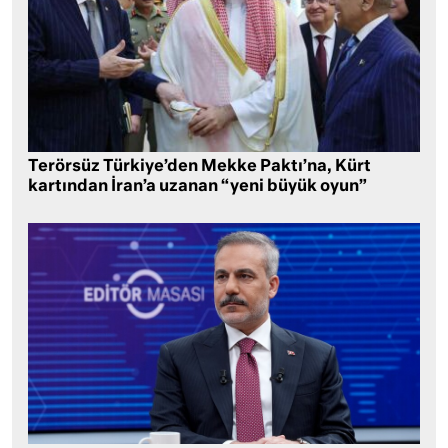
Terörsüz Türkiye’den Mekke Paktı’na, Kürt
kartından İran’a uzanan “yeni büyük oyun”