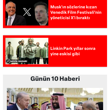
Musk’ın sözlerine kızan
Venedik Film Festivali’nin
yöneticisi X’i bıraktı
Linkin Park yıllar sonra
yine eskisi gibi
Günün 10 Haberi