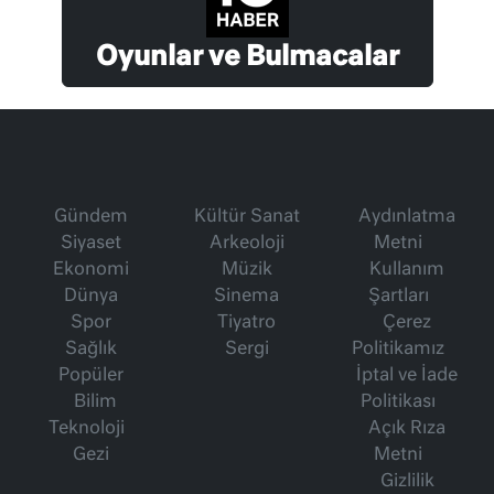
Oyunlar ve Bulmacalar
Gündem
Kültür Sanat
Aydınlatma
Siyaset
Arkeoloji
Metni
Ekonomi
Müzik
Kullanım
Dünya
Sinema
Şartları
Spor
Tiyatro
Çerez
Sağlık
Sergi
Politikamız
Popüler
İptal ve İade
Bilim
Politikası
Teknoloji
Açık Rıza
Gezi
Metni
Gizlilik