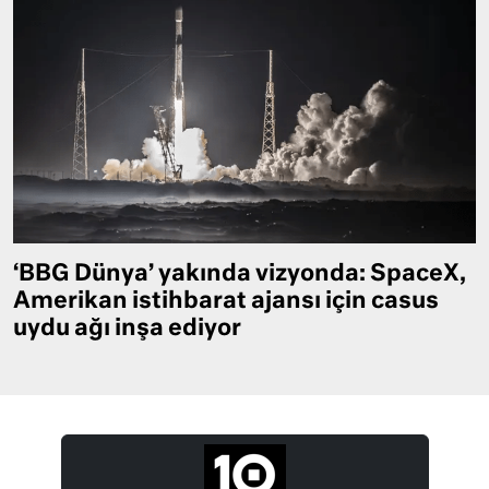
‘BBG Dünya’ yakında vizyonda: SpaceX,
Amerikan istihbarat ajansı için casus
uydu ağı inşa ediyor