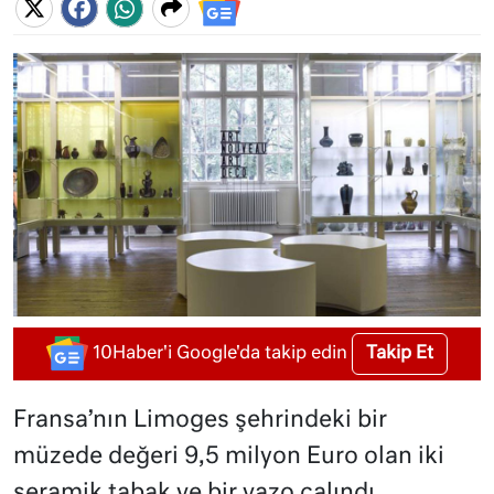
Takip Et
10Haber'i Google'da takip edin
Fransa’nın Limoges şehrindeki bir
müzede değeri 9,5 milyon Euro olan iki
seramik tabak ve bir vazo çalındı.