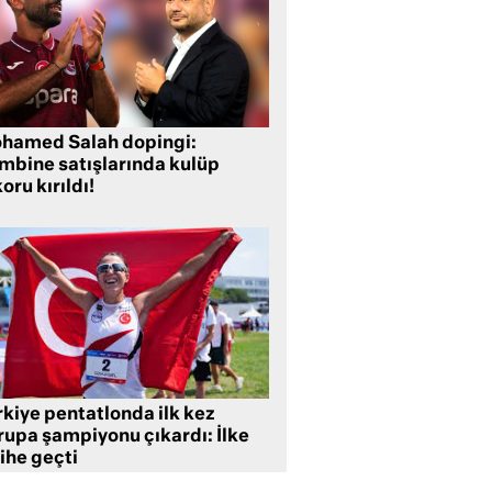
hamed Salah dopingi:
mbine satışlarında kulüp
oru kırıldı!
rkiye pentatlonda ilk kez
rupa şampiyonu çıkardı: İlke
ihe geçti