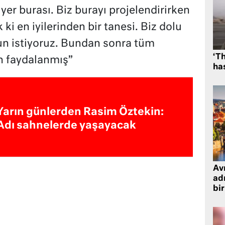
n yer burası. Biz burayı projelendirirken
 ki en iyilerinden bir tanesi. Biz dolu
sun istiyoruz. Bundan sonra tüm
‘Th
n faydalanmış”
has
Yarın günlerden Rasim Öztekin:
Adı sahnelerde yaşayacak
Avr
adr
bir