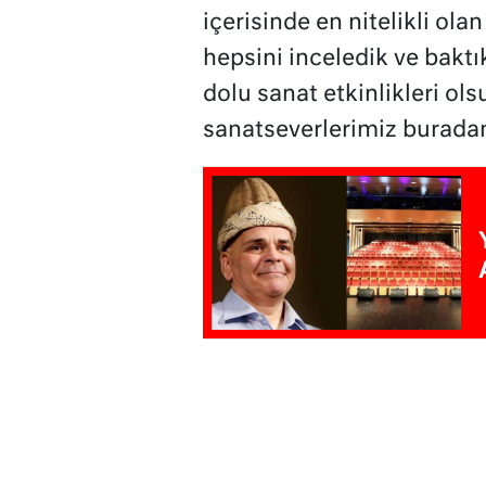
içerisinde en nitelikli ola
hepsini inceledik ve baktık
dolu sanat etkinlikleri ol
sanatseverlerimiz burada