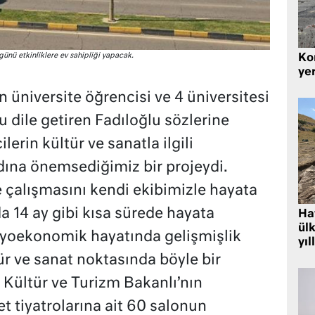
günü etkinliklere ev sahipliği yapacak.
Kor
yer
n üniversite öğrencisi ve 4 üniversitesi
 dile getiren Fadıloğlu sözlerine
lerin kültür ve sanatla ilgili
dına önemsediğimiz bir projeydi.
je çalışmasını kendi ekibimizle hayata
a 14 ay gibi kısa sürede hayata
Hat
ülk
osyoekonomik hayatında gelişmişlik
yıl
tür ve sanat noktasında böyle bir
 Kültür ve Turizm Bakanlı’nın
et tiyatrolarına ait 60 salonun