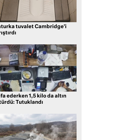
aturka tuvalet Cambridge’i
ıştırdı
ifa ederken 1,5 kilo da altın
türdü: Tutuklandı