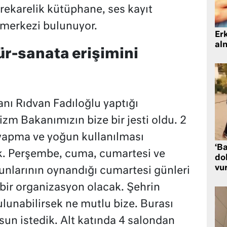
rekarelik kütüphane, ses kayıt
 merkezi bulunuyor.
Er
al
ür-sanata erişimini
nı Rıdvan Fadıloğlu yaptığı
zm Bakanımızın bize bir jesti oldu. 2
yapma ve yoğun kullanılması
‘Ba
ık. Perşembe, cuma, cumartesi ve
dol
vu
unlarının oynandığı cumartesi günleri
 bir organizasyon olacak. Şehrin
lunabilirsek ne mutlu bize. Burası
sun istedik. Alt katında 4 salondan