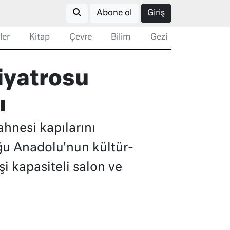
Abone ol
Giriş
ler
Kitap
Çevre
Bilim
Gezi
Tiyatrosu
ı
hnesi kapılarını
ğu Anadolu'nun kültür-
i kapasiteli salon ve