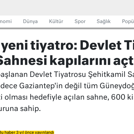
nomi
Dünya
Kültür
Spor
Sağlık
Popü
yeni tiyatro: Devlet 
ahnesi kapılarını açt
başlanan Devlet Tiyatrosu Şehitkamil Sa
Sadece Gaziantep'in değil tüm Güneydo
 olması hedefiyle açılan sahne, 600 kiş
uruna sahip.
Bu haber 3 yıl önce yayınlandı