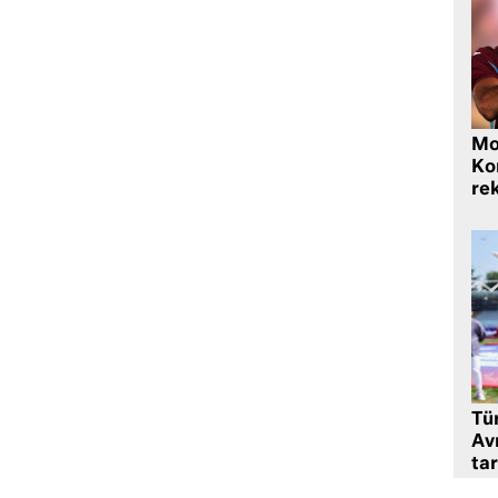
Mo
Ko
rek
Tü
Av
tar