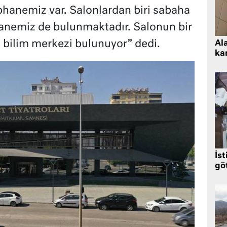
phanemiz var. Salonlardan biri sabaha
anemiz de bulunmaktadır. Salonun bir
 bilim merkezi bulunuyor” dedi.
Al
kar
İst
gö