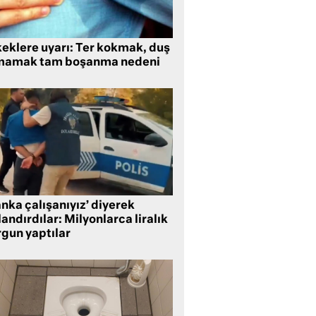
keklere uyarı: Ter kokmak, duş
mamak tam boşanma nedeni
nka çalışanıyız’ diyerek
andırdılar: Milyonlarca liralık
rgun yaptılar