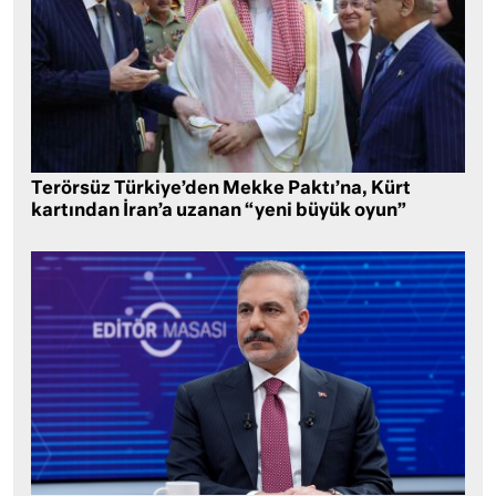
Terörsüz Türkiye’den Mekke Paktı’na, Kürt
kartından İran’a uzanan “yeni büyük oyun”