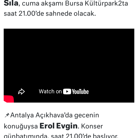
Sıla
, cuma akşamı Bursa Kültürpark2ta
saat 21.00’de sahnede olacak.
📌Antalya Açıkhava’da gecenin
Erol Evgin
konuğuysa
. Konser
günbatımında, saat 21.00’de başlıyor.