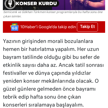
Semicenk ve Gökhan Türkmen konser programlarıyla bu hafta sonu öne
çıkan isimler.
Takip Et
10Haber'i Google'da takip edin
Yazının girişinden morali bozulanlara
hemen bir hatırlatma yapalım. Her uzun
bayram tatilinde olduğu gibi bu sefer de
etkinlik sayısı daha az. Ancak tatil sonrası
festivaller ve dünya çapında yıldızlar
yeniden konser mekânlarında olacak. O
güzel günlere gelmeden önce bayramı
tebrik edip hafta sonu öne çıkan
konserleri sıralamaya başlayalım.