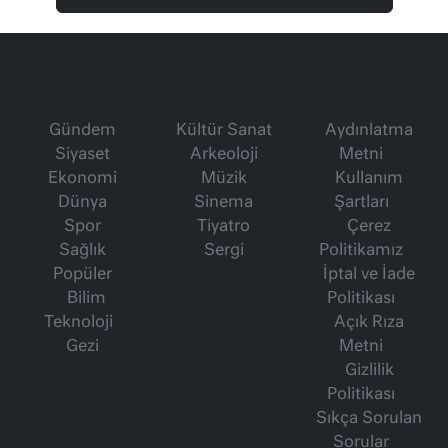
Gündem
Kültür Sanat
Aydınlatma
Siyaset
Arkeoloji
Metni
Ekonomi
Müzik
Kullanım
Dünya
Sinema
Şartları
Spor
Tiyatro
Çerez
Sağlık
Sergi
Politikamız
Popüler
İptal ve İade
Bilim
Politikası
Teknoloji
Açık Rıza
Gezi
Metni
Gizlilik
Politikası
Sıkça Sorulan
Sorular