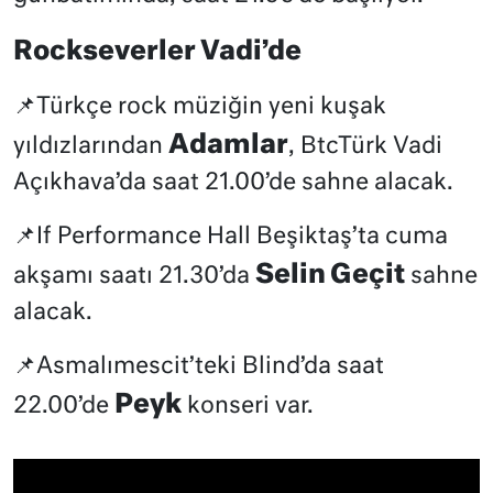
Rockseverler Vadi’de
📌Türkçe rock müziğin yeni kuşak
Adamlar
yıldızlarından
, BtcTürk Vadi
Açıkhava’da saat 21.00’de sahne alacak.
📌If Performance Hall Beşiktaş’ta cuma
Selin Geçit
akşamı saatı 21.30’da
sahne
alacak.
📌Asmalımescit’teki Blind’da saat
Peyk
22.00’de
konseri var.