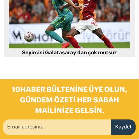
Seyircisi Galatasaray’dan çok mutsuz
10HABER BÜLTENINE ÜYE OLUN,
GÜNDEM ÖZETI HER SABAH
MAILINIZE GELSIN.
Kaydet