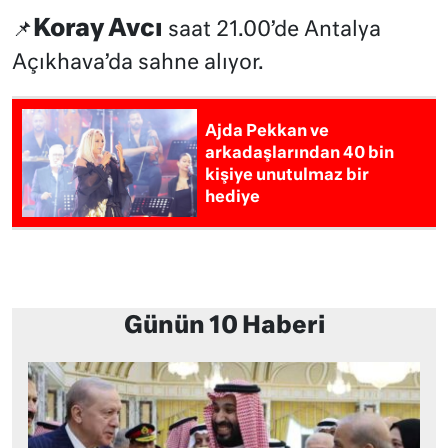
Koray Avcı
📌
saat 21.00’de Antalya
Açıkhava’da sahne alıyor.
Ajda Pekkan ve
arkadaşlarından 40 bin
kişiye unutulmaz bir
hediye
Günün 10 Haberi