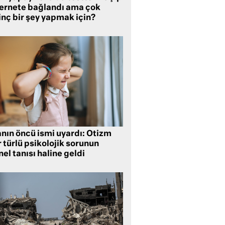
ternete bağlandı ama çok
inç bir şey yapmak için?
anın öncü ismi uyardı: Otizm
 türlü psikolojik sorunun
el tanısı haline geldi