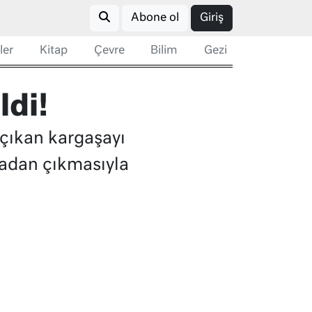
Abone ol
Giriş
ler
Kitap
Çevre
Bilim
Gezi
ldi!
çıkan kargaşayı
anadan çıkmasıyla