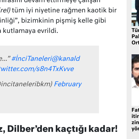
irasını devam ettirmeye çalışan
rel)
tüm iyi niyetine rağmen kaotik bir
nliği”, bizimkinin pişmiş kelle gibi
a kutlamaya evrildi.
Tü
Pa
Or
e…”
#İnciTaneleri
@kanald
twitter.com/s8n4TxKvve
@incitaneleribkm)
February
Fat
iti
zin
Dilber’den kaçtığı kadar!
yö