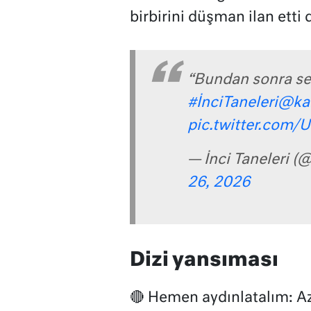
birbirini düşman ilan etti 
“Bundan sonra s
#İnciTaneleri
@ka
pic.twitter.com
— İnci Taneleri (
26, 2026
Dizi yansıması
🔴 Hemen aydınlatalım: A