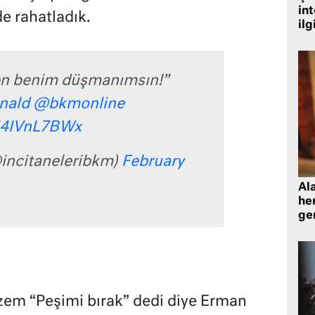
in
de rahatladık.
ilg
en benim düşmanımsın!”
nald
@bkmonline
/U4IVnL7BWx
@incitaneleribkm)
February
Al
her
gen
zem “Peşimi bırak” dedi diye Erman