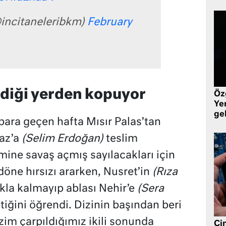
@incitaneleribkm)
February
ldiği yerden kopuyor
Öz
Yen
ge
para geçen hafta Mısır Palas’tan
yaz’a
(Selim Erdoğan)
teslim
ine savaş açmış sayılacakları için
döne hırsızı ararken, Nusret’in
(Rıza
kla kalmayıp ablası Nehir’e
(Sera
iğini öğrendi. Dizinin başından beri
zim çarpıldığımız ikili sonunda
Çin