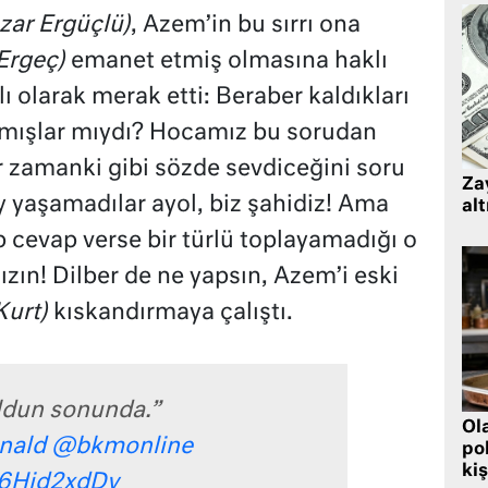
zar Ergüçlü)
, Azem’in bu sırrı ona
Ergeç)
emanet etmiş olmasına haklı
lı olarak merak etti: Beraber kaldıkları
amışlar mıydı? Hocamız bu sorudan
r zamanki gibi sözde sevdiceğini soru
Zay
şey yaşamadılar ayol, biz şahidiz! Ama
alt
p cevap verse bir türlü toplayamadığı o
ızın! Dilber de ne yapsın, Azem’i eski
urt)
kıskandırmaya çalıştı.
ldun sonunda.”
Ol
nald
@bkmonline
pol
kiş
56Hid2xdDv