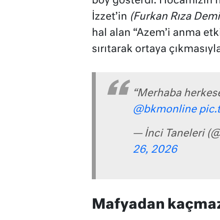
boy gösterdi. Hocamızın m
İzzet’in
(Furkan Rıza Demi
hal alan “Azem’i anma etki
sırıtarak ortaya çıkmasıyl
“Merhaba herkes
@bkmonline
pic.
— İnci Taneleri (
26, 2026
Mafyadan kaçmaz, 