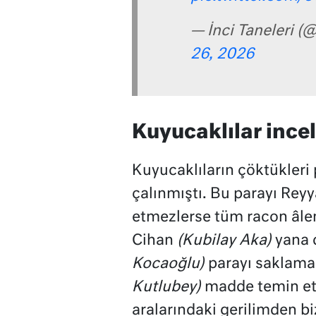
— İnci Taneleri (
26, 2026
Kuyucaklılar ince
Kuyucaklıların çöktükleri 
çalınmıştı. Bu parayı Rey
etmezlerse tüm racon âlem
Cihan
(Kubilay Aka)
yana 
Kocaoğlu)
parayı saklama
Kutlubey)
madde temin ett
aralarındaki gerilimden bi