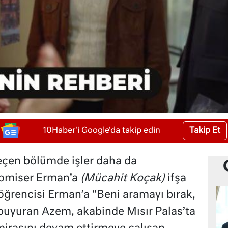
Takip Et
10Haber'i Google'da takip edin
çen bölümde işler daha da
Komiser Erman’a
(Mücahit Koçak)
ifşa
öğrencisi Erman’a “Beni aramayı bırak,
buyuran Azem, akabinde Mısır Palas’ta