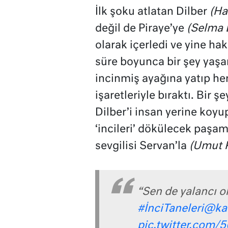
İlk şoku atlatan Dilber
(Ha
değil de Piraye’ye
(Selma 
olarak içerledi ve yine hak
süre boyunca bir şey yaş
incinmiş ayağına yatıp he
işaretleriyle bıraktı. Bir 
Dilber’i insan yerine koyu
‘incileri’ dökülecek paşam
sevgilisi Servan’la
(Umut K
“Sen de yalancı o
#İnciTaneleri
@ka
pic.twitter.com/