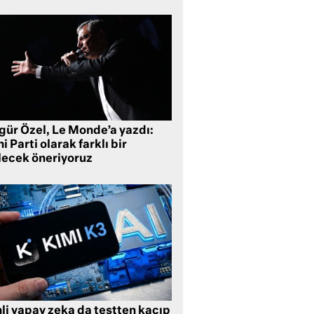
gür Özel, Le Monde’a yazdı:
i Parti olarak farklı bir
lecek öneriyoruz
li yapay zeka da testten kaçıp