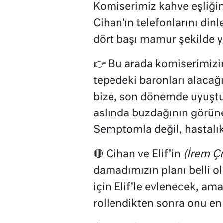
Komiserimiz kahve eşliği
Cihan’ın telefonlarını di
dört başı mamur şekilde y
👉
Bu arada komiserimizin 
tepedeki baronları alacağı
bize, son dönemde uyuştur
aslında buzdağının görüne
Semptomla değil, hastalı
🔴 Cihan ve Elif’in
(İrem Ç
damadımızın planı belli o
için Elif’le evlenecek, am
rollendikten sonra onu en