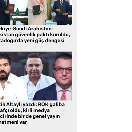
rkiye-Suudi Arabistan-
kistan güvenlik paktı kuruldu,
tadoğu’da yeni güç dengesi
ih Altaylı yazdı: ROK galiba
rafçı oldu, kirli medya
cirinde bir de genel yayın
netmeni var