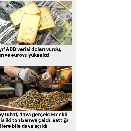
ıf ABD verisi doları vurdu,
ın ve euroyu yükseltti
ay tuhaf, dava gerçek: Emekli
is iki ton bamya çaldı, sattığı
ilere bile dava açıldı