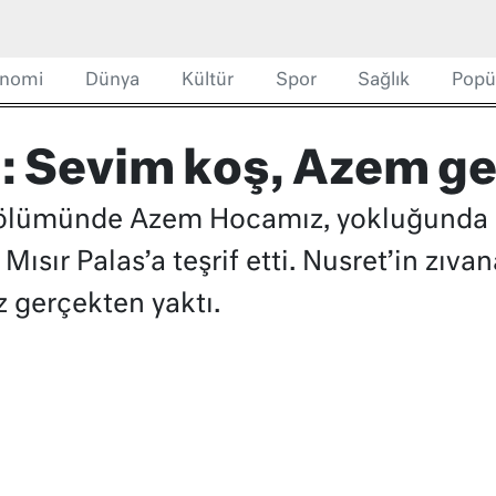
nomi
Dünya
Kültür
Spor
Sağlık
Popü
i: Sevim koş, Azem ge
. bölümünde Azem Hocamız, yokluğunda 
Mısır Palas’a teşrif etti. Nusret’in zıv
z gerçekten yaktı.