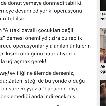
nde donut yemeye dönmedi tabii ki.
nlemeye devam ediyor ki operasyonu
İsr
ürütebilsin.
re
“Alttaki zavallı çocukları değil,
z” demesi önemliydi; zira bu replik
ucu operasyonlarıyla anılan ünlülerin
n kısmı olduğunu hatırlatıyordu.
kla uğraşmak gerek!
Ak 
öğr
ıray)
evliliği ne âlemde derseniz,
ldu: Zaten isteği de bu yönde olduğu
a bir süre Reyyaz’a “babacım” diye
 beklemediği anda indirecekmiş.