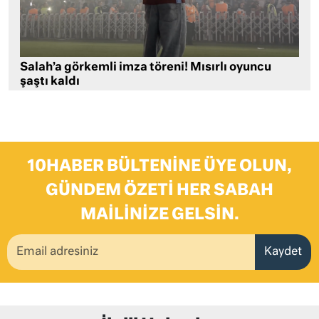
Salah’a görkemli imza töreni! Mısırlı oyuncu
şaştı kaldı
10HABER BÜLTENINE ÜYE OLUN,
GÜNDEM ÖZETI HER SABAH
MAILINIZE GELSIN.
Kaydet