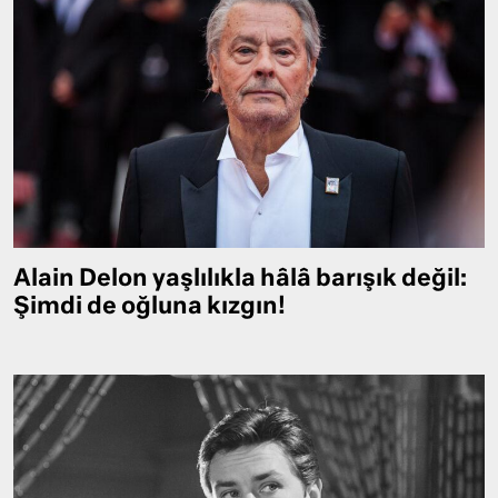
Alain Delon yaşlılıkla hâlâ barışık değil:
Şimdi de oğluna kızgın!