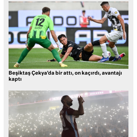
Beşiktaş Çekya’da bir attı, on kaçırdı, avantajı
kaptı