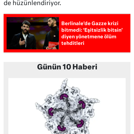
de hüzünlendiriyor.
Berlinale’de Gazze krizi
bitmedi: ‘Eşitsizlik bitsin’
diyen yönetmene ölüm
tehditleri
Günün 10 Haberi