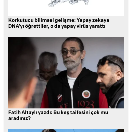
Korkutucu bilimsel gelişme: Yapay zekaya
DNA’yı öğrettiler, o da yapay virüs yarattı
Fatih Altaylı yazdı: Bu keş taifesini çok mu
aradınız?