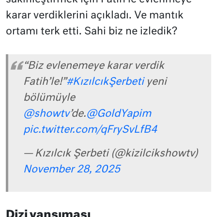
karar verdiklerini açıkladı. Ve mantık
ortamı terk etti. Sahi biz ne izledik?
“Biz evlenemeye karar verdik
Fatih’le!”
#KızılcıkŞerbeti
yeni
bölümüyle
@showtv
’de.
@GoldYapim
pic.twitter.com/qFrySvLfB4
— Kızılcık Şerbeti (@kizilcikshowtv)
November 28, 2025
Dizi yansıması