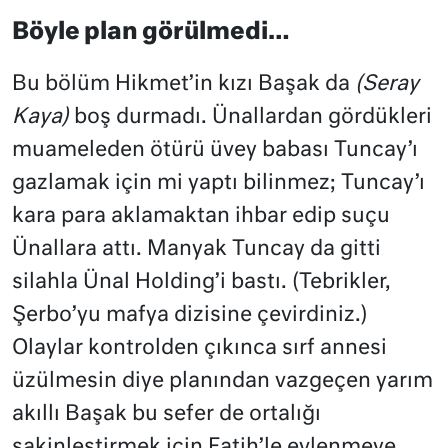
Böyle plan görülmedi…
Bu bölüm Hikmet’in kızı Başak da
(Seray
Kaya)
boş durmadı. Ünallardan gördükleri
muameleden ötürü üvey babası Tuncay’ı
gazlamak için mi yaptı bilinmez; Tuncay’ı
kara para aklamaktan ihbar edip suçu
Ünallara attı. Manyak Tuncay da gitti
silahla Ünal Holding’i bastı. (Tebrikler,
Şerbo’yu mafya dizisine çevirdiniz.)
Olaylar kontrolden çıkınca sırf annesi
üzülmesin diye planından vazgeçen yarım
akıllı Başak bu sefer de ortalığı
sakinleştirmek için Fatih’le evlenmeye