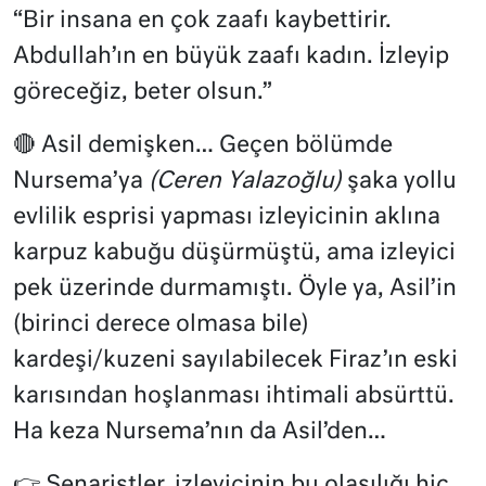
“Bir insana en çok zaafı kaybettirir.
Abdullah’ın en büyük zaafı kadın. İzleyip
göreceğiz, beter olsun.”
🔴 Asil demişken… Geçen bölümde
Nursema’ya
(Ceren Yalazoğlu)
şaka yollu
evlilik esprisi yapması izleyicinin aklına
karpuz kabuğu düşürmüştü, ama izleyici
pek üzerinde durmamıştı. Öyle ya, Asil’in
(birinci derece olmasa bile)
kardeşi/kuzeni sayılabilecek Firaz’ın eski
karısından hoşlanması ihtimali absürttü.
Ha keza Nursema’nın da Asil’den…
👉
Senaristler, izleyicinin bu olasılığı hiç