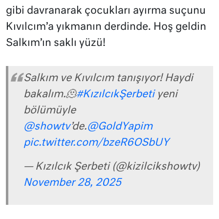
gibi davranarak çocukları ayırma suçunu
Kıvılcım’a yıkmanın derdinde. Hoş geldin
Salkım’ın saklı yüzü!
Salkım ve Kıvılcım tanışıyor! Haydi
bakalım.🫠
#KızılcıkŞerbeti
yeni
bölümüyle
@showtv
’de.
@GoldYapim
pic.twitter.com/bzeR6OSbUY
— Kızılcık Şerbeti (@kizilcikshowtv)
November 28, 2025