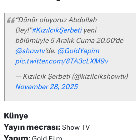
“Dünür oluyoruz Abdullah
Bey!”
#KızılcıkŞerbeti
yeni
bölümüyle 5 Aralık Cuma 20.00’de
@showtv
’de.
@GoldYapim
pic.twitter.com/8TA3cLXM9v
— Kızılcık Şerbeti (@kizilcikshowtv)
November 28, 2025
Künye
Yayın mecrası:
Show TV
Yapım:
Gold Film