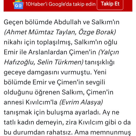
Takip Et
10Haber'i Google'da takip edin
Geçen bölümde Abdullah ve Salkım’ın
(Ahmet Mümtaz Taylan, Özge Borak)
nikahı için toplaşılmış, Salkım’ın oğlu
Emir ile Arslanlardan Çimen’in
(Yalçın
Hafızoğlu, Selin Türkmen)
tanışıklığı
geceye damgasını vurmuştu. Yeni
bölümde Emir ve Çimen’in sevgili
olduğunu öğrenen Salkım, Çimen’in
annesi Kıvılcım’la
(Evrim Alasya)
tanışmak için buluşma ayarladı. Ay ne
tatlı kadın demeyin, zira Kıvılcım gibi o da
bu durumdan rahatsız. Ama memnunmuş