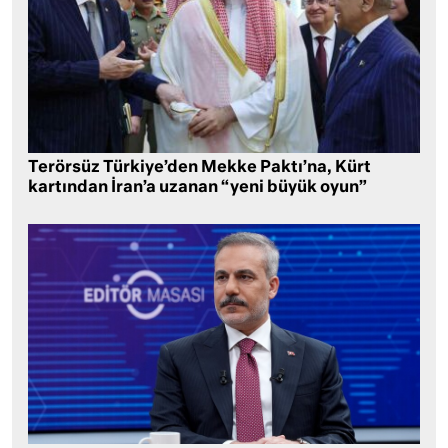
Terörsüz Türkiye’den Mekke Paktı’na, Kürt
kartından İran’a uzanan “yeni büyük oyun”