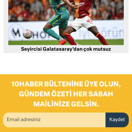
Seyircisi Galatasaray’dan çok mutsuz
10HABER BÜLTENINE ÜYE OLUN,
GÜNDEM ÖZETI HER SABAH
MAILINIZE GELSIN.
Kaydet