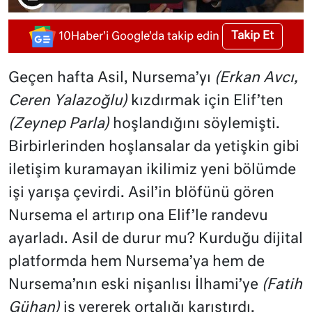
Takip Et
10Haber'i Google'da takip edin
Geçen hafta Asil, Nursema’yı
(Erkan Avcı,
Ceren Yalazoğlu)
kızdırmak için Elif’ten
(Zeynep Parla)
hoşlandığını söylemişti.
Birbirlerinden hoşlansalar da yetişkin gibi
iletişim kuramayan ikilimiz yeni bölümde
işi yarışa çevirdi. Asil’in blöfünü gören
Nursema el artırıp ona Elif’le randevu
ayarladı. Asil de durur mu? Kurduğu dijital
platformda hem Nursema’ya hem de
Nursema’nın eski nişanlısı İlhami’ye
(Fatih
Gühan)
iş vererek ortalığı karıştırdı.