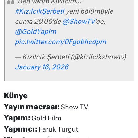
“Ben varım Kıvılcım…”
#KızılcıkŞerbeti
yeni bölümüyle
cuma 20.00’de
@ShowTV
’de.
@GoldYapim
pic.twitter.com/0Fgobhcdpm
— Kızılcık Şerbeti (@kizilcikshowtv)
January 16, 2026
Künye
Yayın mecrası:
Show TV
Yapım:
Gold Film
Yapımcı:
Faruk Turgut