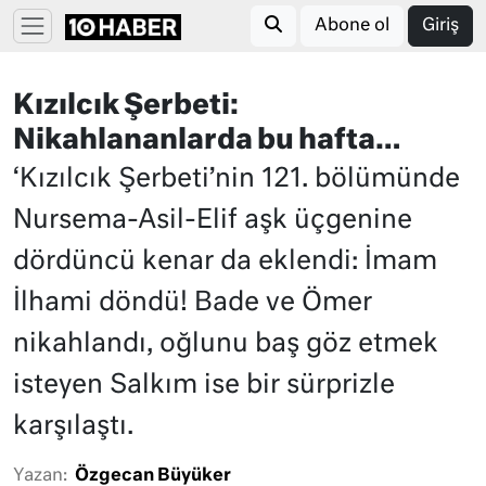
Abone ol
Giriş
Kızılcık Şerbeti:
Nikahlananlarda bu hafta…
‘Kızılcık Şerbeti’nin 121. bölümünde
Nursema-Asil-Elif aşk üçgenine
dördüncü kenar da eklendi: İmam
İlhami döndü! Bade ve Ömer
nikahlandı, oğlunu baş göz etmek
isteyen Salkım ise bir sürprizle
karşılaştı.
Yazan:
Özgecan Büyüker