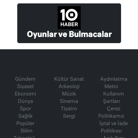
Oyunlar ve Bulmacalar
Gündem
Kültür Sanat
Aydınlatma
Siyaset
Arkeoloji
Metni
Ekonomi
Müzik
Kullanım
Dünya
Sinema
Şartları
Spor
Tiyatro
Çerez
Sağlık
Sergi
Politikamız
Popüler
İptal ve İade
Bilim
Politikası