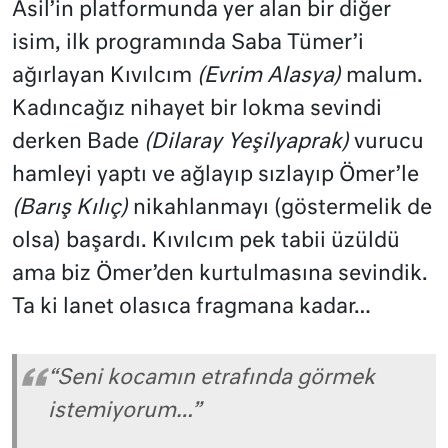
Asil’in platformunda yer alan bir diğer
isim, ilk programında Saba Tümer’i
ağırlayan Kıvılcım
(Evrim Alasya)
malum.
Kadıncağız nihayet bir lokma sevindi
derken Bade
(Dilaray Yeşilyaprak)
vurucu
hamleyi yaptı ve ağlayıp sızlayıp Ömer’le
(Barış Kılıç)
nikahlanmayı (göstermelik de
olsa) başardı. Kıvılcım pek tabii üzüldü
ama biz Ömer’den kurtulmasına sevindik.
Ta ki lanet olasıca fragmana kadar…
“Seni kocamın etrafında görmek
istemiyorum…”