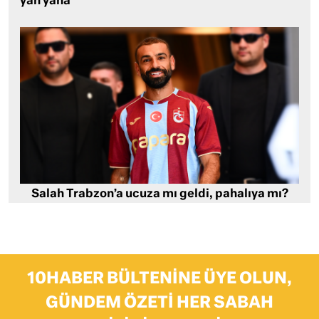
yan yana
Salah Trabzon’a ucuza mı geldi, pahalıya mı?
10HABER BÜLTENINE ÜYE OLUN,
GÜNDEM ÖZETI HER SABAH