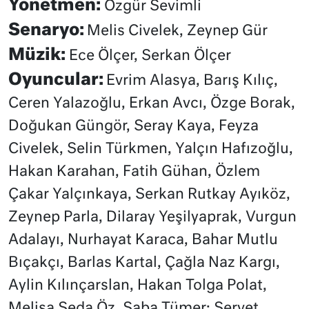
Yönetmen:
Özgür Sevimli
Senaryo:
Melis Civelek, Zeynep Gür
Müzik:
Ece Ölçer, Serkan Ölçer
Oyuncular:
Evrim Alasya, Barış Kılıç,
Ceren Yalazoğlu, Erkan Avcı, Özge Borak,
Doğukan Güngör, Seray Kaya, Feyza
Civelek, Selin Türkmen, Yalçın Hafızoğlu,
Hakan Karahan, Fatih Gühan, Özlem
Çakar Yalçınkaya, Serkan Rutkay Ayıköz,
Zeynep Parla, Dilaray Yeşilyaprak, Vurgun
Adalayı, Nurhayat Karaca, Bahar Mutlu
Bıçakçı, Barlas Kartal, Çağla Naz Kargı,
Aylin Kılınçarslan, Hakan Tolga Polat,
Melisa Seda Öz, Saba Tümer; Servet