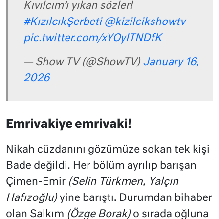
Kıvılcım’ı yıkan sözler!
#KızılcıkŞerbeti
@kizilcikshowtv
pic.twitter.com/xYOyITNDfK
— Show TV (@ShowTV)
January 16,
2026
Emrivakiye emrivaki!
Nikah cüzdanını gözümüze sokan tek kişi
Bade değildi. Her bölüm ayrılıp barışan
Çimen-Emir
(Selin Türkmen, Yalçın
Hafızoğlu)
yine barıştı. Durumdan bihaber
olan Salkım
(Özge Borak)
o sırada oğluna