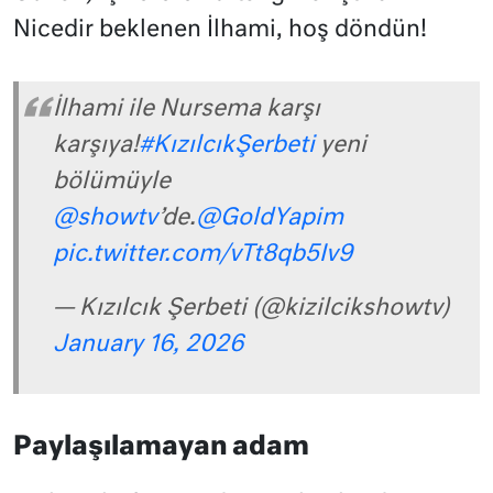
Nicedir beklenen İlhami, hoş döndün!
İlhami ile Nursema karşı
karşıya!
#KızılcıkŞerbeti
yeni
bölümüyle
@showtv
’de.
@GoldYapim
pic.twitter.com/vTt8qb5Iv9
— Kızılcık Şerbeti (@kizilcikshowtv)
January 16, 2026
Paylaşılamayan adam