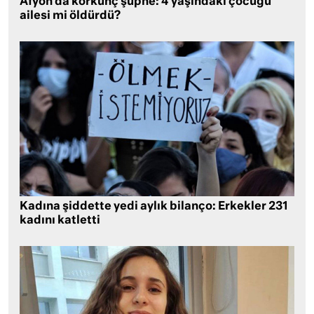
Afyon’da korkunç şüphe: 4 yaşındaki çocuğu
ailesi mi öldürdü?
Kadına şiddette yedi aylık bilanço: Erkekler 231
kadını katletti