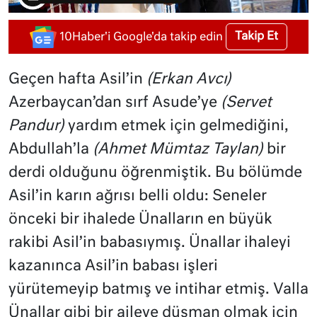
Takip Et
10Haber'i Google'da takip edin
Geçen hafta Asil’in
(Erkan Avcı)
Azerbaycan’dan sırf Asude’ye
(Servet
Pandur)
yardım etmek için gelmediğini,
Abdullah’la
(Ahmet Mümtaz Taylan)
bir
derdi olduğunu öğrenmiştik. Bu bölümde
Asil’in karın ağrısı belli oldu: Seneler
önceki bir ihalede Ünalların en büyük
rakibi Asil’in babasıymış. Ünallar ihaleyi
kazanınca Asil’in babası işleri
yürütemeyip batmış ve intihar etmiş. Valla
Ünallar gibi bir aileye düşman olmak için