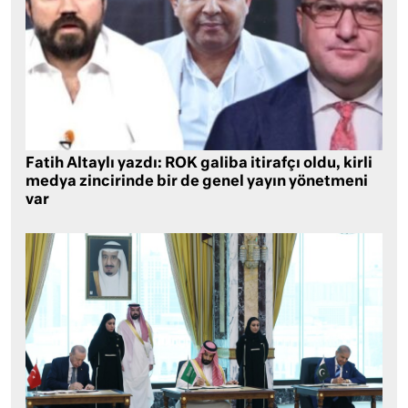
Fatih Altaylı yazdı: ROK galiba itirafçı oldu, kirli
medya zincirinde bir de genel yayın yönetmeni
var