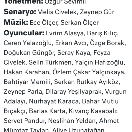
Yönetmen:
Özgür Sevimli
Senaryo:
Melis Civelek, Zeynep Gür
Müzik:
Ece Ölçer, Serkan Ölçer
Oyuncular:
Evrim Alasya, Barış Kılıç,
Ceren Yalazoğlu, Erkan Avcı, Özge Borak,
Doğukan Güngör, Seray Kaya, Feyza
Civelek, Selin Türkmen, Yalçın Hafızoğlu,
Hakan Karahan, Özlem Çakar Yalçınkaya,
Bahtiyar Memili, Serkan Rutkay Ayıköz,
Zeynep Parla, Dilaray Yeşilyaprak, Vurgun
Adalayı, Nurhayat Karaca, Bahar Mutlu
Bıçakçı, Barlas Karta, Kıvanç Kasabalı;
Servet Pandur, Neslihan Yeldan, Ahmet
Mümtaz Taylan, Aliye Uzunatağan.