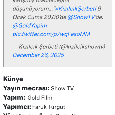
karışmış olabileceğini
düşünüyorum…”
#KızılcıkŞerbeti
9
Ocak Cuma 20.00’de
@ShowTV
’de.
@GoldYapim
pic.twitter.com/p7wqFesoMM
— Kızılcık Şerbeti (@kizilcikshowtv)
December 26, 2025
Künye
Yayın mecrası:
Show TV
Yapım:
Gold Film
Yapımcı:
Faruk Turgut