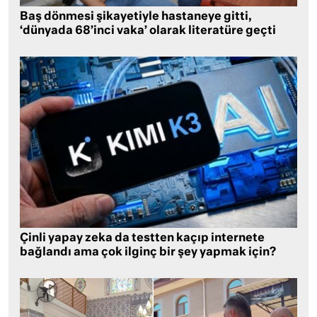
Baş dönmesi şikayetiyle hastaneye gitti,
‘dünyada 68’inci vaka’ olarak literatüre geçti
Çinli yapay zeka da testten kaçıp internete
bağlandı ama çok ilginç bir şey yapmak için?