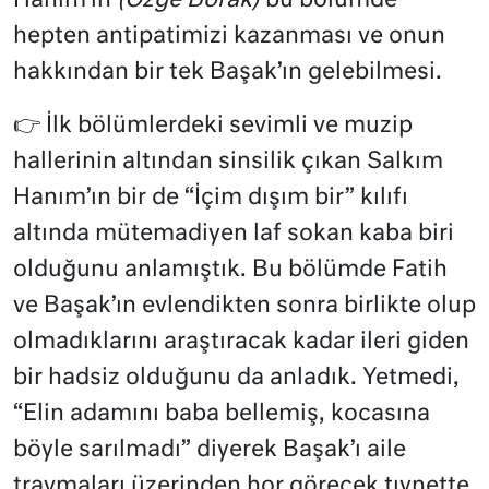
Hanım’ın
(Özge Borak)
bu bölümde
hepten antipatimizi kazanması ve onun
hakkından bir tek Başak’ın gelebilmesi.
👉
İlk bölümlerdeki sevimli ve muzip
hallerinin altından sinsilik çıkan Salkım
Hanım’ın bir de “İçim dışım bir” kılıfı
altında mütemadiyen laf sokan kaba biri
olduğunu anlamıştık. Bu bölümde Fatih
ve Başak’ın evlendikten sonra birlikte olup
olmadıklarını araştıracak kadar ileri giden
bir hadsiz olduğunu da anladık. Yetmedi,
“Elin adamını baba bellemiş, kocasına
böyle sarılmadı” diyerek Başak’ı aile
travmaları üzerinden hor görecek tıynette