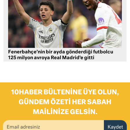
Fenerbahçe’nin bir ayda gönderdiği futbolcu
125 milyon avroya Real Madrid’e gitti
10HABER BÜLTENINE ÜYE OLUN,
GÜNDEM ÖZETI HER SABAH
MAILINIZE GELSIN.
Kaydet