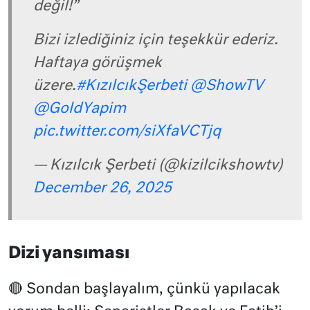
değil!”
Bizi izlediğiniz için teşekkür ederiz.
Haftaya görüşmek
üzere.
#KızılcıkŞerbeti
@ShowTV
@GoldYapim
pic.twitter.com/siXfaVCTjq
— Kızılcık Şerbeti (@kizilcikshowtv)
December 26, 2025
Dizi yansıması
🔴 Sondan başlayalım, çünkü yapılacak