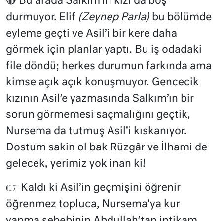
🔴 Bu arada Salkım’ın kızı da boş
durmuyor. Elif
(Zeynep Parla)
bu bölümde
eyleme geçti ve Asil’i bir kere daha
görmek için planlar yaptı. Bu iş odadaki
file döndü; herkes durumun farkında ama
kimse açık açık konuşmuyor. Gencecik
kızının Asil’e yazmasında Salkım’ın bir
sorun görmemesi saçmalığını geçtik,
Nursema da tutmuş Asil’i kıskanıyor.
Dostum sakin ol bak Rüzgâr ve İlhami de
gelecek, yerimiz yok inan ki!
👉
Kaldı ki Asil’in geçmişini öğrenir
öğrenmez topluca, Nursema’ya kur
yapma sebebinin Abdullah’tan intikam