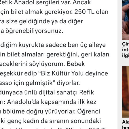
efik Anadol sergileri var. Ancak
çin bilet almak gerekiyor. 250 TL olan
ıra size geldiğinde ya da diğer
a öğrenebiliyorsunuz.
Çin
ediğim kuyrukta sadece ben üç aileye
in
in bilet almaları gerektiğini, geri kalan
ilg
ileceklerini söylüyorum. Bebek
 teşekkür edip “Biz Kültür Yolu deyince
sso için gelmiştik” diyorlar.
ünyaca ünlü dijital sanatçı Refik
ı: Anadolu’da kapsamında ilk kez
u bölüme doğru yürüyorlar. Öğrenci
ki genç kadın da sıranın sonundaki
Al
her