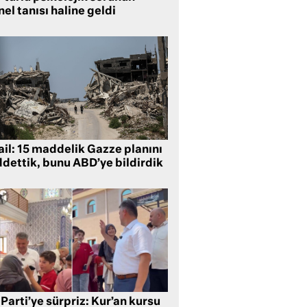
el tanısı haline geldi
ail: 15 maddelik Gazze planını
ddettik, bunu ABD’ye bildirdik
Parti’ye sürpriz: Kur’an kursu