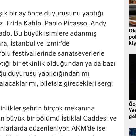
şık bir ay önce duyurusunu yaptığı
iz. Frida Kahlo, Pablo Picasso, Andy
Ol
ado. Bu büyük isimlere adanmış
pol
a, İstanbul ve İzmir’de
kiş
Yolu festivallerinde sanatseverlerle
ığı bir etkinlik olduğundan ya da bazı
duğu duyurusu yapıldığından mı
alacaklar mı, biletsiz girecekleri sergi
Öz
inlikler şehrin birçok mekanına
Yen
ge
rin büyük bir bölümü İstiklal Caddesi ve
nlarlarda düzenleniyor. AKM’de ise