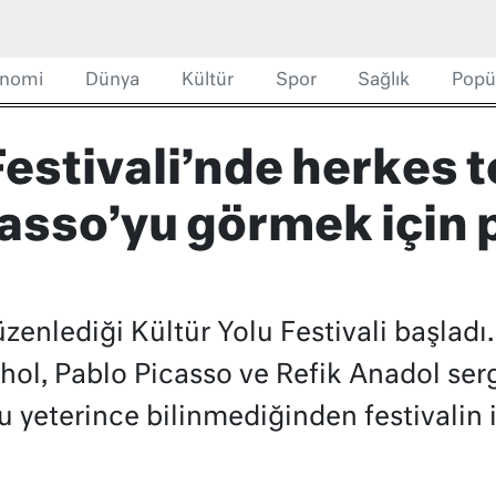
nomi
Dünya
Kültür
Spor
Sağlık
Popü
Festivali’nde herkes 
casso’yu görmek için 
zenlediği Kültür Yolu Festivali başladı.
l, Pablo Picasso ve Refik Anadol sergi
ğu yeterince bilinmediğinden festivalin