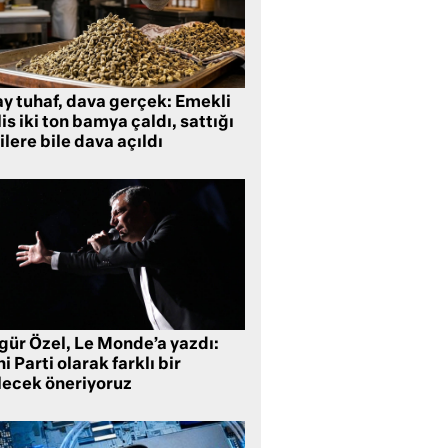
ay tuhaf, dava gerçek: Emekli
is iki ton bamya çaldı, sattığı
ilere bile dava açıldı
gür Özel, Le Monde’a yazdı:
i Parti olarak farklı bir
lecek öneriyoruz