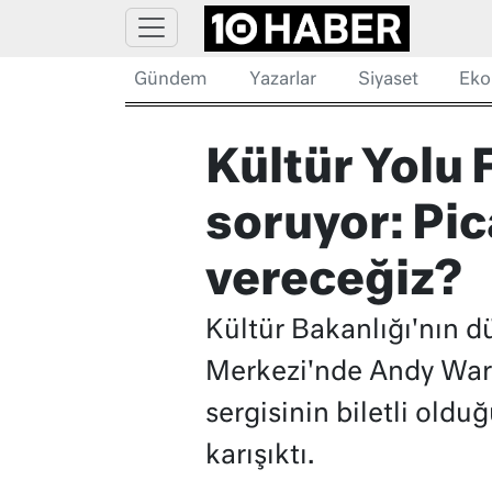
Gündem
Yazarlar
Siyaset
Eko
Kültür Yolu 
soruyor: Pi
vereceğiz?
Kültür Bakanlığı'nın dü
Merkezi'nde Andy Warho
sergisinin biletli oldu
karışıktı.