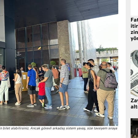
Fat
iti
zin
yö
Zay
alt
 bilet alabilirsiniz. Ancak görevli arkadaş sistem yavaş, size tavsiyem sıraya