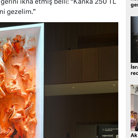
 diğerini ikna etmiş belli: “Kanka 250 TL
gen
ini gezelim.”
İsr
re
Ak 