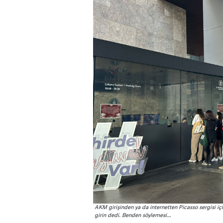
AKM girişinden ya da internetten Picasso sergisi için
girin dedi. Benden söylemesi…