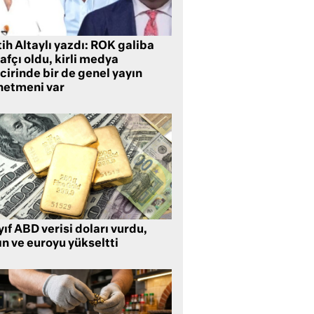
ih Altaylı yazdı: ROK galiba
rafçı oldu, kirli medya
cirinde bir de genel yayın
netmeni var
ıf ABD verisi doları vurdu,
ın ve euroyu yükseltti