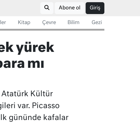
Abone ol
Giriş
ler
Kitap
Çevre
Bilim
Gezi
tek yürek
para mı
 Atatürk Kültür
leri var. Picasso
 ilk gününde kafalar