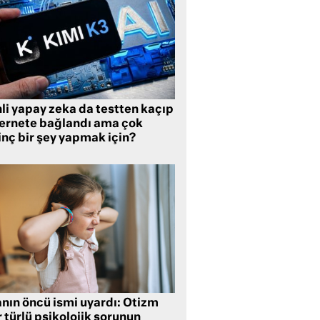
li yapay zeka da testten kaçıp
ternete bağlandı ama çok
inç bir şey yapmak için?
anın öncü ismi uyardı: Otizm
 türlü psikolojik sorunun