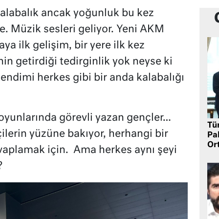
kalabalık ancak yoğunluk bu kez
e. Müzik sesleri geliyor. Yeni AKM
ya ilk gelişim, bir yere ilk kez
n getirdiği tedirginlik yok neyse ki
ndimi herkes gibi bir anda kalabalığı
boyunlarında görevli yazan gençler…
Tü
tçilerin yüzüne bakıyor, herhangi bir
Pa
Or
vaplamak için.
Ama herkes aynı şeyi
?