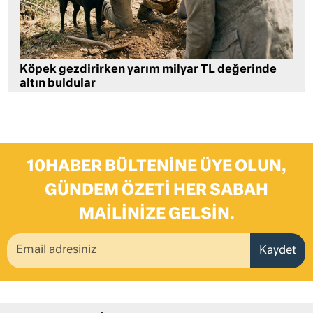
Köpek gezdirirken yarım milyar TL değerinde
altın buldular
10HABER BÜLTENINE ÜYE OLUN,
GÜNDEM ÖZETI HER SABAH
MAILINIZE GELSIN.
Kaydet