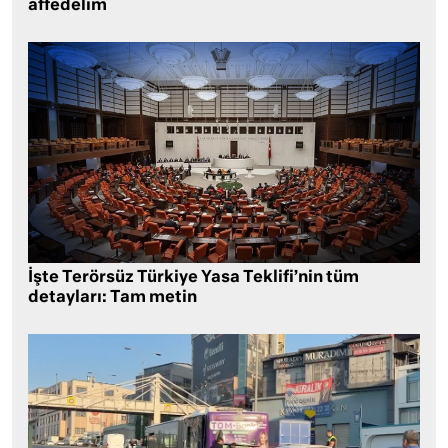
affedelim
İşte Terörsüz Türkiye Yasa Teklifi’nin tüm
detayları: Tam metin