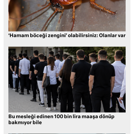
‘Hamam böceği zengini’ olabilirsiniz: Olanlar var
Bu mesleği edinen 100 bin lira maaşa dönüp
bakmıyor bile