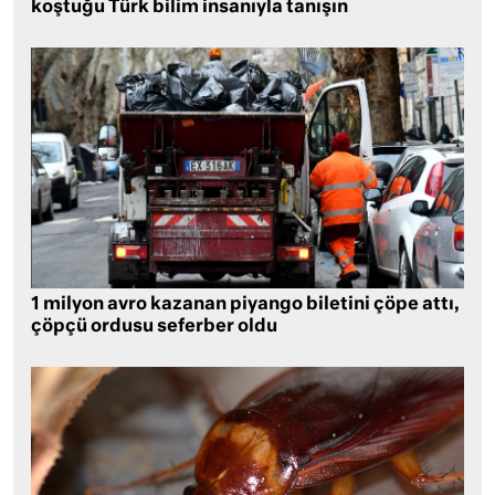
koştuğu Türk bilim insanıyla tanışın
1 milyon avro kazanan piyango biletini çöpe attı,
çöpçü ordusu seferber oldu