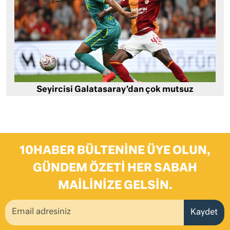
Seyircisi Galatasaray’dan çok mutsuz
10HABER BÜLTENINE ÜYE OLUN,
GÜNDEM ÖZETI HER SABAH
MAILINIZE GELSIN.
Kaydet