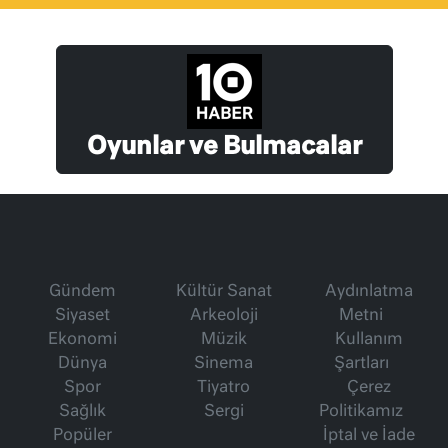
Oyunlar ve Bulmacalar
Gündem
Kültür Sanat
Aydınlatma
Siyaset
Arkeoloji
Metni
Ekonomi
Müzik
Kullanım
Dünya
Sinema
Şartları
Spor
Tiyatro
Çerez
Sağlık
Sergi
Politikamız
Popüler
İptal ve İade