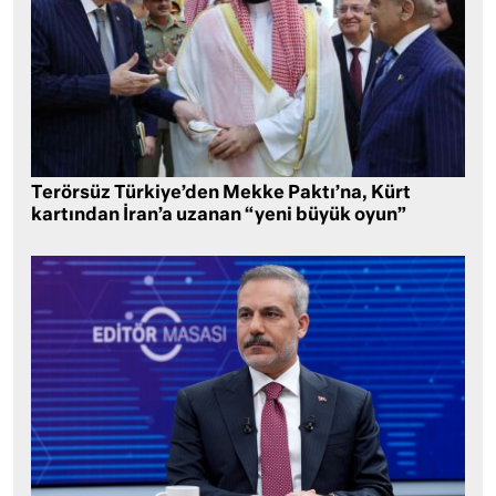
Terörsüz Türkiye’den Mekke Paktı’na, Kürt
kartından İran’a uzanan “yeni büyük oyun”