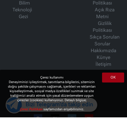
Bilim
Politikası
Teknoloji
Açık Rıza
Gezi
Metni
Gizlilik
Politikası
Sıkça Sorulan
Sorular
Hakkımızda
Künye
İletişim
OK
Çerez kullanımı
İsmet Berkan Yazıları
Deneyiminizi iyileştirmek, tanımlama bilgilerini, sitemizin
doğru şekilde çalışmasını sağlamak, içerikleri ve reklamları
Ertuğrul Özkök Yazıları
kişiselleştirmek, sosyal medya özellikleri sunmak ve site
Haftalık Gazete
trafiğimizi analiz etmek için yasal düzenlemelere uygun
çerezler (cookies) kullanıyoruz. Detaylı bilgiye;
Bizi Telegram'da takip edin
Çerez Politikası
sayfamızdan erişebilirsiniz.