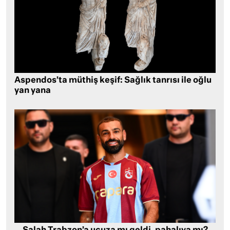
Aspendos’ta müthiş keşif: Sağlık tanrısı ile oğlu
yan yana