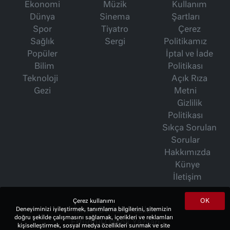
Ekonomi
Müzik
Kullanım
Dünya
Sinema
Şartları
Spor
Tiyatro
Çerez
Sağlık
Sergi
Politikamız
Popüler
İptal ve İade
Bilim
Politikası
Teknoloji
Açık Rıza
Gezi
Metni
Gizlilik
Politikası
Sıkça Sorulan
Sorular
Hakkımızda
Künye
İletişim
OK
Çerez kullanımı
Deneyiminizi iyileştirmek, tanımlama bilgilerini, sitemizin
İsmet Berkan Yazıları
doğru şekilde çalışmasını sağlamak, içerikleri ve reklamları
Ertuğrul Özkök Yazıları
kişiselleştirmek, sosyal medya özellikleri sunmak ve site