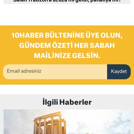
Salah Trabzon’a ucuza mı geldi, pahalıya mı?
10HABER BÜLTENINE ÜYE OLUN,
GÜNDEM ÖZETI HER SABAH
MAILINIZE GELSIN.
Kaydet
İlgili Haberler