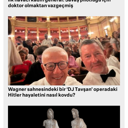
İlk havacı kadın general: Savaş pilotluğu için
doktor olmaktan vazgeçmiş
Wagner sahnesindeki bir ‘DJ Tavşan’ operadaki
Hitler hayaletini nasıl kovdu?