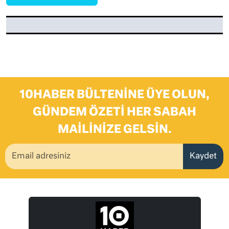
10HABER BÜLTENINE ÜYE OLUN,
GÜNDEM ÖZETI HER SABAH
MAILINIZE GELSIN.
Kaydet