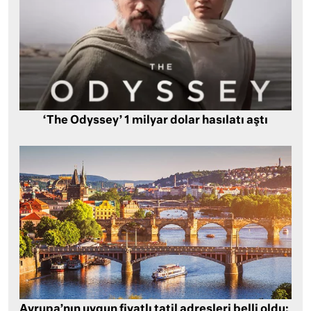
‘The Odyssey’ 1 milyar dolar hasılatı aştı
Avrupa’nın uygun fiyatlı tatil adresleri belli oldu: