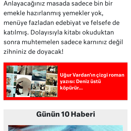
Anlayacağınız masada sadece bin bir
emekle hazırlanmış yemekler yok,
menüye fazladan edebiyat ve felsefe de
katılmış. Dolayısıyla kitabı okuduktan
sonra muhtemelen sadece karnınız değil
zihniniz de doyacak!
Uğur Vardan’ın çizgi roman
yazısı: Deniz üstü
köpürür…
Günün 10 Haberi