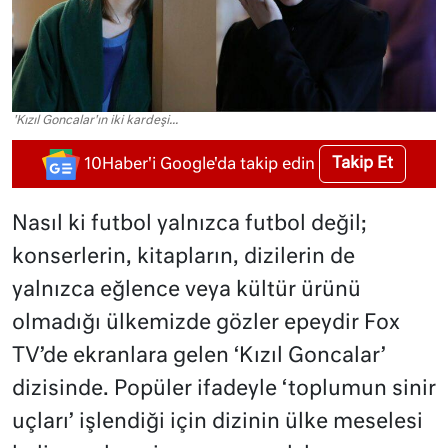
'Kızıl Goncalar'ın iki kardeşi...
Takip Et
10Haber'i Google'da takip edin
Nasıl ki futbol yalnızca futbol değil;
konserlerin, kitapların, dizilerin de
yalnızca eğlence veya kültür ürünü
olmadığı ülkemizde gözler epeydir Fox
TV’de ekranlara gelen ‘Kızıl Goncalar’
dizisinde. Popüler ifadeyle ‘toplumun sinir
uçları’ işlendiği için dizinin ülke meselesi