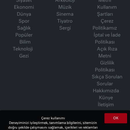
Siyaset
Arkeoloji
Metni
Ekonomi
Müzik
Kullanım
Dünya
Sinema
Şartları
Spor
Tiyatro
Çerez
Sağlık
Sergi
Politikamız
Popüler
İptal ve İade
Bilim
Politikası
Teknoloji
Açık Rıza
Gezi
Metni
Gizlilik
Politikası
Sıkça Sorulan
Sorular
Hakkımızda
Künye
İletişim
OK
Çerez kullanımı
İsmet Berkan Yazıları
Deneyiminizi iyileştirmek, tanımlama bilgilerini, sitemizin
doğru şekilde çalışmasını sağlamak, içerikleri ve reklamları