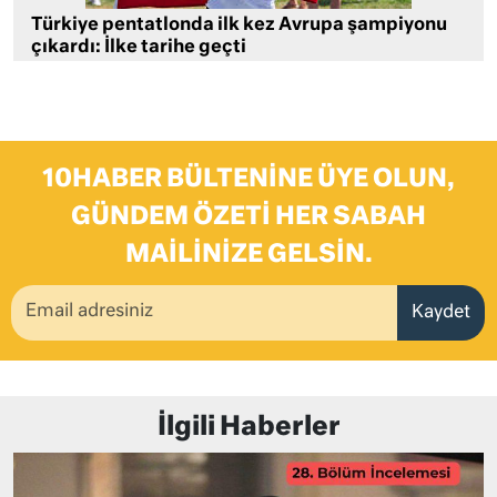
Türkiye pentatlonda ilk kez Avrupa şampiyonu
çıkardı: İlke tarihe geçti
10HABER BÜLTENINE ÜYE OLUN,
GÜNDEM ÖZETI HER SABAH
MAILINIZE GELSIN.
Kaydet
İlgili Haberler