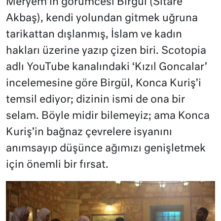
Meryem’in görümcesi Birgül (Sitare
Akbaş), kendi yolundan gitmek uğruna
tarikattan dışlanmış, İslam ve kadın
hakları üzerine yazıp çizen biri. Scotopia
adlı YouTube kanalındaki ‘Kızıl Goncalar’
incelemesine göre Birgül, Konca Kuriş’i
temsil ediyor; dizinin ismi de ona bir
selam. Böyle midir bilemeyiz; ama Konca
Kuriş’in bağnaz çevrelere isyanını
anımsayıp düşünce ağımızı genişletmek
için önemli bir fırsat.