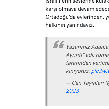
İsraillilerin seslerine ku
karşı olmaya devam edeceğ
Ortadoğu’da evlerinden, yu
halkının yanındayız.
Yazarımız Adania 
Ayrıntı" adlı roma
tarafından verilm
kınıyoruz.
pic.tw
— Can Yayınları (
2023