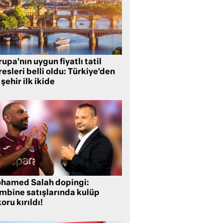
upa’nın uygun fiyatlı tatil
esleri belli oldu: Türkiye’den
 şehir ilk ikide
hamed Salah dopingi:
mbine satışlarında kulüp
oru kırıldı!