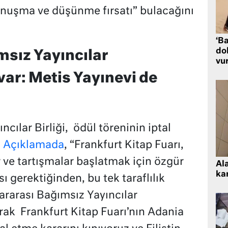
onuşma ve düşünme fırsatı” bulacağını
‘Ba
dol
msız Yayıncılar
vu
 var: Metis Yayınevi de
cılar Birliği, ödül töreninin iptal
.
Açıklamada
, “Frankfurt Kitap Fuarı,
 ve tartışmalar başlatmak için özgür
Al
kar
ı gerektiğinden, bu tek taraflılık
ararası Bağımsız Yayıncılar
larak Frankfurt Kitap Fuarı’nın Adania