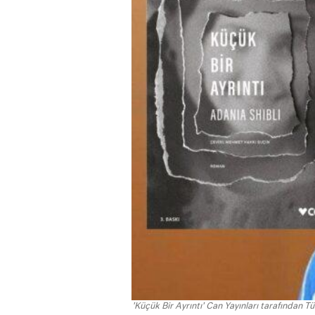
'Küçük Bir Ayrıntı' Can Yayınları tarafından Tür