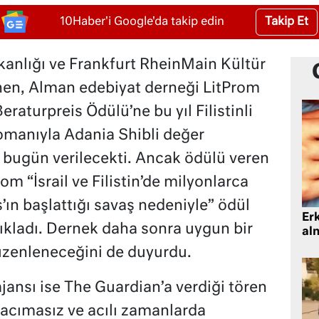
Takip Et
10Haber'i Google'da takip edin
anlığı ve Frankfurt RheinMain Kültür
nen, Alman edebiyat derneği LitProm
raturpreis Ödülü’ne bu yıl Filistinli
romanıyla Adania Shibli değer
 bugün verilecekti. Ancak ödülü veren
m “İsrail ve Filistin’de milyonlarca
’ın başlattığı savaş nedeniyle” ödül
Er
açıkladı. Dernek daha sonra uygun bir
al
üzenleneceğini de duyurdu.
ajansı ise The Guardian’a verdiği tören
 acımasız ve acılı zamanlarda