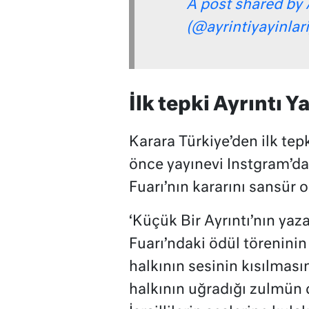
A post shared by A
(@ayrintiyayinlari
İlk tepki Ayrıntı Y
Karara Türkiye’den ilk tepk
önce yayınevi Instgram’da
Fuarı’nın kararını sansür 
‘Küçük Bir Ayrıntı’nın yaza
Fuarı’ndaki ödül töreninin 
halkının sesinin kısılması
halkının uğradığı zulmün d