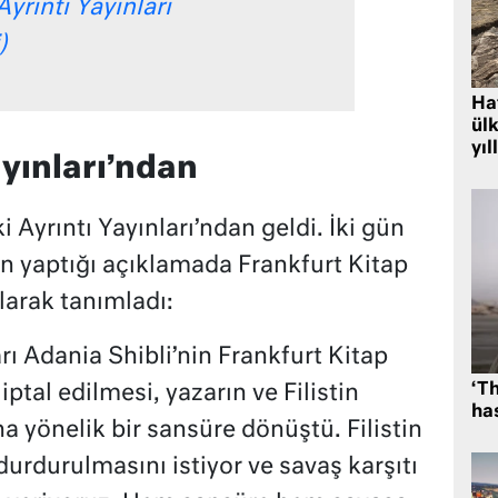
yrıntı Yayınları
)
Hat
ülk
yıl
ayınları’ndan
i Ayrıntı Yayınları’ndan geldi. İki gün
n yaptığı açıklamada Frankfurt Kitap
olarak tanımladı:
rı Adania Shibli’nin Frankfurt Kitap
‘Th
iptal edilmesi, yazarın ve Filistin
has
na yönelik bir sansüre dönüştü. Filistin
urdurulmasını istiyor ve savaş karşıtı