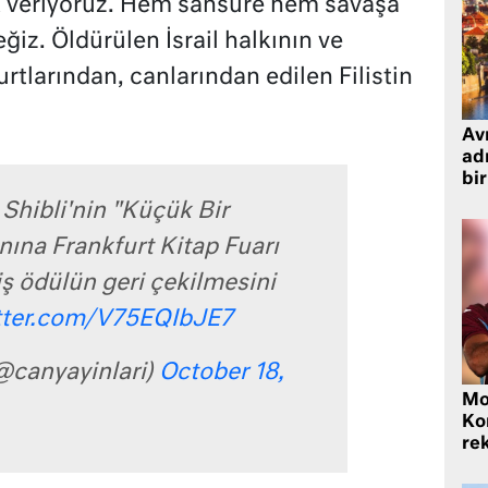
lak veriyoruz. Hem sansüre hem savaşa
iz. Öldürülen İsrail halkının ve
rtlarından, canlarından edilen Filistin
Avr
adr
bir
Shibli'nin "Küçük Bir
nına Frankfurt Kitap Fuarı
iş ödülün geri çekilmesini
itter.com/V75EQIbJE7
@canyayinlari)
October 18,
Mo
Ko
rek