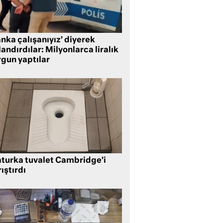
nka çalışanıyız’ diyerek
andırdılar: Milyonlarca liralık
rgun yaptılar
aturka tuvalet Cambridge’i
ıştırdı