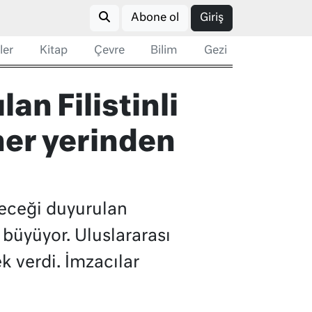
Abone ol
Giriş
ler
Kitap
Çevre
Bilim
Gezi
an Filistinli
her yerinden
ileceği duyurulan
 büyüyor. Uluslararası
ek verdi. İmzacılar