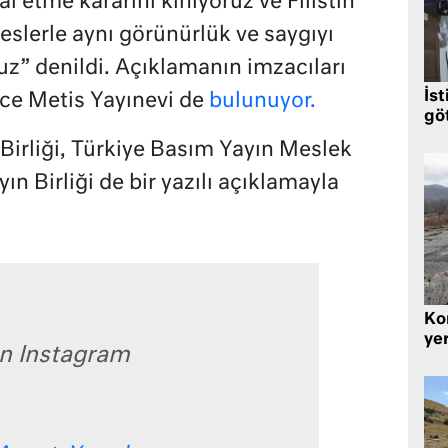
al etme kararını kınıyoruz ve Filistin
seslerle aynı görünürlük ve saygıyı
uz” denildi. Açıklamanın imzacıları
İst
ce Metis Yayınevi de
bulunuyor.
gö
 Birliği, Türkiye Basım Yayın Meslek
ın Birliği de bir yazılı açıklamayla
Kor
yer
on Instagram