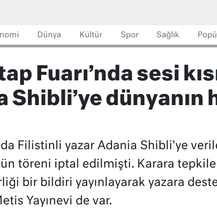
nomi
Dünya
Kültür
Spor
Sağlık
Popü
ap Fuarı’nda sesi kısıl
a Shibli’ye dünyanın 
da Filistinli yazar Adania Shibli'ye ver
n töreni iptal edilmişti. Karara tepkile
liği bir bildiri yayınlayarak yazara dest
etis Yayınevi de var.