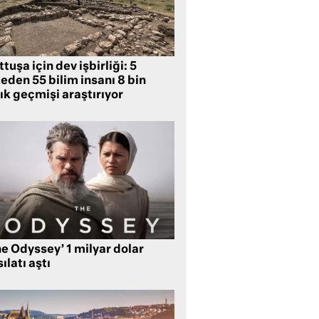
tuşa için dev işbirliği: 5
eden 55 bilim insanı 8 bin
lık geçmişi araştırıyor
e Odyssey’ 1 milyar dolar
ılatı aştı