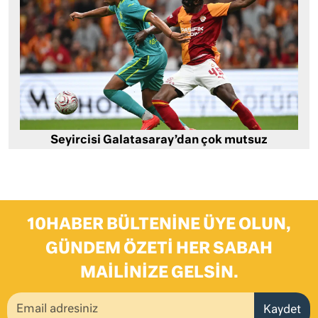
Seyircisi Galatasaray’dan çok mutsuz
10HABER BÜLTENINE ÜYE OLUN,
GÜNDEM ÖZETI HER SABAH
MAILINIZE GELSIN.
Kaydet