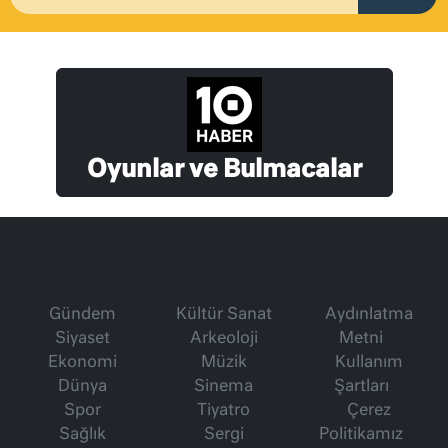
Oyunlar ve Bulmacalar
Gündem
Kültür Sanat
Aydınlatma
Siyaset
Arkeoloji
Metni
Ekonomi
Müzik
Kullanım
Dünya
Sinema
Şartları
Spor
Tiyatro
Çerez
Sağlık
Sergi
Politikamız