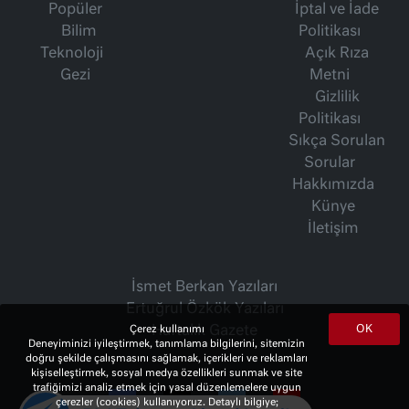
Popüler
İptal ve İade
Bilim
Politikası
Teknoloji
Açık Rıza
Gezi
Metni
Gizlilik
Politikası
Sıkça Sorulan
Sorular
Hakkımızda
Künye
İletişim
İsmet Berkan Yazıları
Ertuğrul Özkök Yazıları
OK
Haftalık Gazete
Çerez kullanımı
Deneyiminizi iyileştirmek, tanımlama bilgilerini, sitemizin
doğru şekilde çalışmasını sağlamak, içerikleri ve reklamları
kişiselleştirmek, sosyal medya özellikleri sunmak ve site
trafiğimizi analiz etmek için yasal düzenlemelere uygun
çerezler (cookies) kullanıyoruz. Detaylı bilgiye;