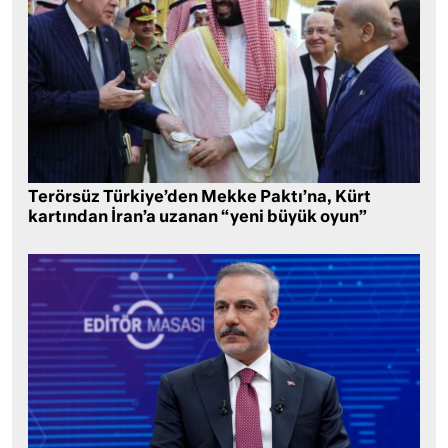
Terörsüz Türkiye’den Mekke Paktı’na, Kürt
kartından İran’a uzanan “yeni büyük oyun”