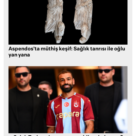
Aspendos’ta müthiş keşif: Sağlık tanrısı ile oğlu
yan yana