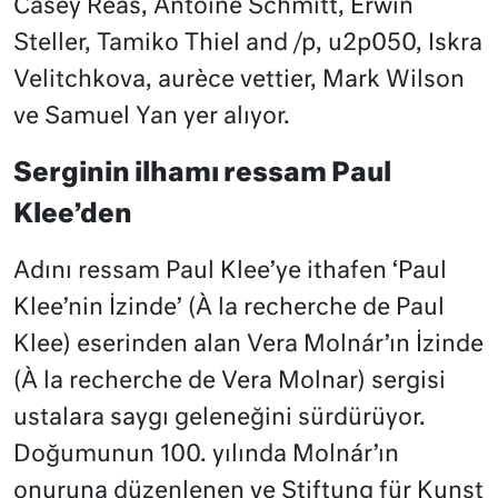
Casey Reas, Antoine Schmitt, Erwin
Steller, Tamiko Thiel and /p, u2p050, Iskra
Velitchkova, aurèce vettier, Mark Wilson
ve Samuel Yan yer alıyor.
Serginin ilhamı ressam Paul
Klee’den
Adını ressam Paul Klee’ye ithafen ‘Paul
Klee’nin İzinde’ (À la recherche de Paul
Klee) eserinden alan Vera Molnár’ın İzinde
(À la recherche de Vera Molnar) sergisi
ustalara saygı geleneğini sürdürüyor.
Doğumunun 100. yılında Molnár’ın
onuruna düzenlenen ve Stiftung für Kunst