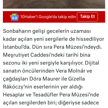
Takip Et
10Haber'i Google'da takip edin
Sonbaharın gelişi gecelerin uzaması
kadar açılan yeni sergilerle de hissediliyor
İstanbul’da. Dün sıra Pera Müzesi’ndeydi.
Meşrutiyet Caddesi’ndeki tarihi bina
sezonu iki yeni sergiyle karşılıyor. Dijital
sanatın öncülerinden Vera Molnár ve
çağdaşları Dóra Maurer ile Gizella
Rákóczy’nin eserlerinin yer aldığı
Hesaplar ve Tesadüfler Pera Müzesi’nde
açılan sergilerden biri; diğeriyse sadece