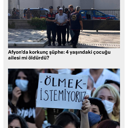
Afyon’da korkunç şüphe: 4 yaşındaki çocuğu
ailesi mi öldürdü?