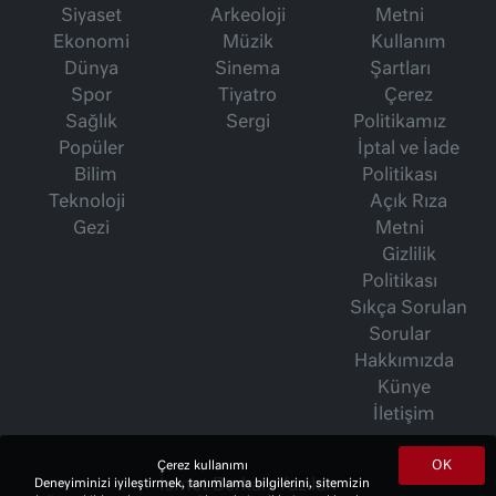
Siyaset
Arkeoloji
Metni
Ekonomi
Müzik
Kullanım
Dünya
Sinema
Şartları
Spor
Tiyatro
Çerez
Sağlık
Sergi
Politikamız
Popüler
İptal ve İade
Bilim
Politikası
Teknoloji
Açık Rıza
Gezi
Metni
Gizlilik
Politikası
Sıkça Sorulan
Sorular
Hakkımızda
Künye
İletişim
OK
Çerez kullanımı
İsmet Berkan Yazıları
Deneyiminizi iyileştirmek, tanımlama bilgilerini, sitemizin