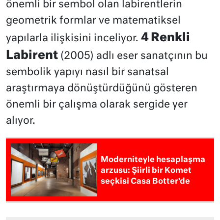
önemli bir sembol olan labirentlerin
geometrik formlar ve matematiksel
4 Renkli
yapılarla ilişkisini inceliyor.
Labirent
(2005) adlı eser sanatçının bu
sembolik yapıyı nasıl bir sanatsal
araştırmaya dönüştürdüğünü gösteren
önemli bir çalışma olarak sergide yer
alıyor.
Moderniteyle hesaplaşma
arzusu: Şiirli bir Komet
seçkisi Casa Botter’de