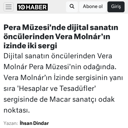
Abone ol
Giriş
Pera Müzesi’nde dijital sanatın
öncülerinden Vera Molnár’ın
izinde iki sergi
Dijital sanatın öncülerinden Vera
Molnár Pera Müzesi'nin odağında.
Vera Molnár’ın İzinde sergisinin yanı
sıra 'Hesaplar ve Tesadüfler'
sergisinde de Macar sanatçı odak
noktası.
Yazan:
İhsan Dindar