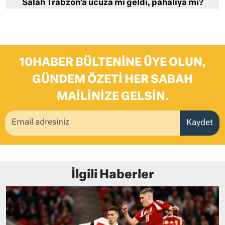
Salah Trabzon’a ucuza mı geldi, pahalıya mı?
10HABER BÜLTENINE ÜYE OLUN,
GÜNDEM ÖZETI HER SABAH
MAILINIZE GELSIN.
Kaydet
İlgili Haberler