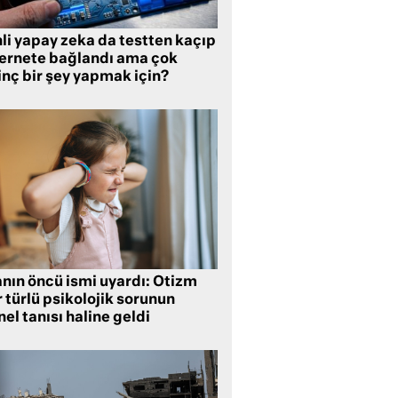
li yapay zeka da testten kaçıp
ternete bağlandı ama çok
inç bir şey yapmak için?
anın öncü ismi uyardı: Otizm
 türlü psikolojik sorunun
el tanısı haline geldi