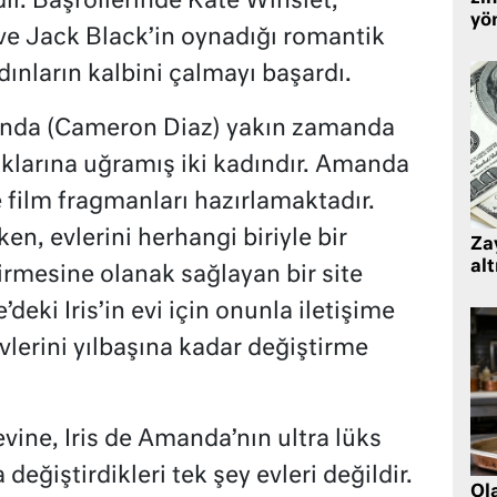
ir. Başrollerinde Kate Winslet,
yö
e Jack Black’in oynadığı romantik
adınların kalbini çalmayı başardı.
manda (Cameron Diaz) yakın zamanda
ıklarına uğramış iki kadındır. Amanda
film fragmanları hazırlamaktadır.
rken, evlerini herhangi biriyle bir
Zay
alt
tirmesine olanak sağlayan bir site
’deki Iris’in evi için onunla iletişime
evlerini yılbaşına kadar değiştirme
evine, Iris de Amanda’nın ultra lüks
değiştirdikleri tek şey evleri değildir.
Ol