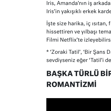
Iris, Amanda’nın iş arkada
Iris’in yakışıklı erkek kar
İşte size harika, iç ısıtan,
hissettiren ve yılbaşı tem
Filmi Netflix’te izleyebilirs
* ‘Zoraki Tatil’, ‘Bir Şans D
sevdiyseniz eğer ‘Tatil’i d
BAŞKA TÜRLÜ BİR
ROMANTİZMİ