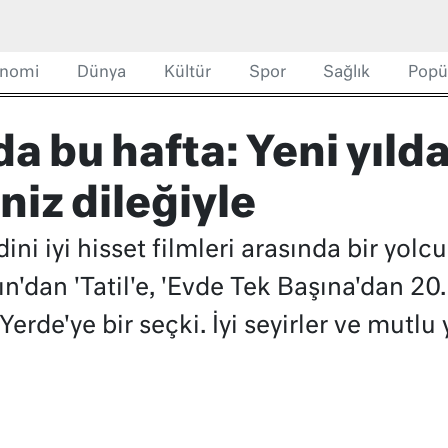
nomi
Dünya
Kültür
Spor
Sağlık
Popü
a bu hafta: Yeni yılda
niz dileğiyle
ndini iyi hisset filmleri arasında bir yo
ın'dan 'Tatil'e, 'Evde Tek Başına'dan 20
erde'ye bir seçki. İyi seyirler ve mutlu yı