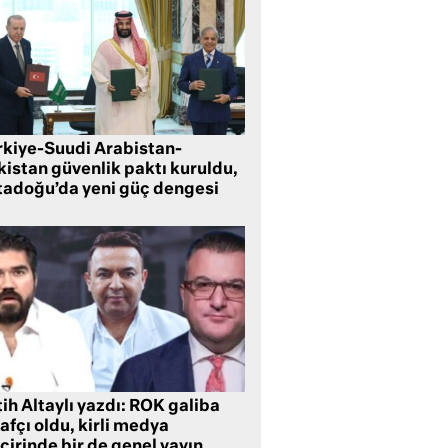
rkiye-Suudi Arabistan-
kistan güvenlik paktı kuruldu,
tadoğu’da yeni güç dengesi
ih Altaylı yazdı: ROK galiba
rafçı oldu, kirli medya
cirinde bir de genel yayın