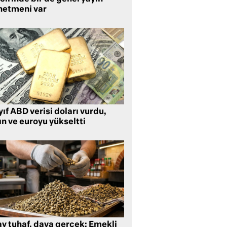
netmeni var
ıf ABD verisi doları vurdu,
ın ve euroyu yükseltti
ay tuhaf, dava gerçek: Emekli