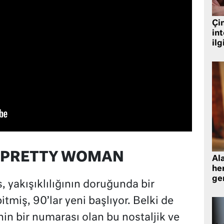
Çin
in
ilg
 / PRETTY WOMAN
Al
her
gen
, yakışıklılığının doruğunda bir
itmiş, 90’lar yeni başlıyor. Belki de
rinin bir numarası olan bu nostaljik ve