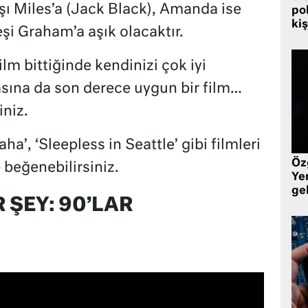
şı Miles’a (Jack Black), Amanda ise
pol
kiş
deşi Graham’a aşık olacaktır.
 film bittiğinde kendinizi çok iyi
asına da son derece uygun bir film…
iniz.
aha’, ‘Sleepless in Seattle’ gibi filmleri
Öz
e beğenebilirsiniz.
Yen
ge
 ŞEY: 90’LAR