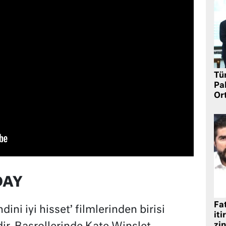
Tü
Pa
Or
DAY
Fat
ini iyi hisset’ filmlerinden birisi
iti
zin