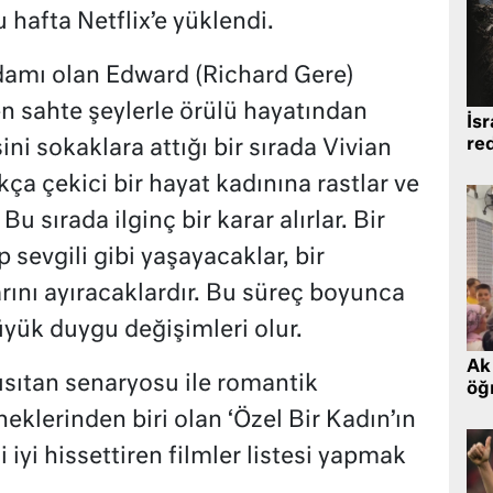
hafta Netflix’e yüklendi.
adamı olan Edward (Richard Gere)
n sahte şeylerle örülü hayatından
İsr
re
ini sokaklara attığı bir sırada Vivian
kça çekici bir hayat kadınına rastlar ve
 Bu sırada ilginç bir karar alırlar. Bir
 sevgili gibi yaşayacaklar, bir
rını ayıracaklardır. Bu süreç boyunca
üyük duygu değişimleri olur.
Ak 
ısıtan senaryosu ile romantik
öğr
eklerinden biri olan ‘Özel Bir Kadın’ın
 iyi hissettiren filmler listesi yapmak