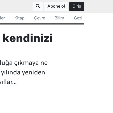
Abone ol
Giriş
ler
Kitap
Çevre
Bilim
Gezi
 kendinizi
lculuğa çıkmaya ne
. yılında yeniden
llar...