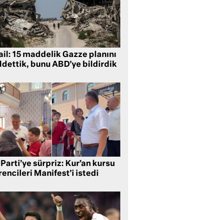
ail: 15 maddelik Gazze planını
ddettik, bunu ABD’ye bildirdik
Parti’ye sürpriz: Kur’an kursu
encileri Manifest’i istedi