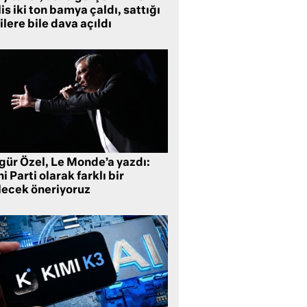
is iki ton bamya çaldı, sattığı
ilere bile dava açıldı
gür Özel, Le Monde’a yazdı:
i Parti olarak farklı bir
lecek öneriyoruz