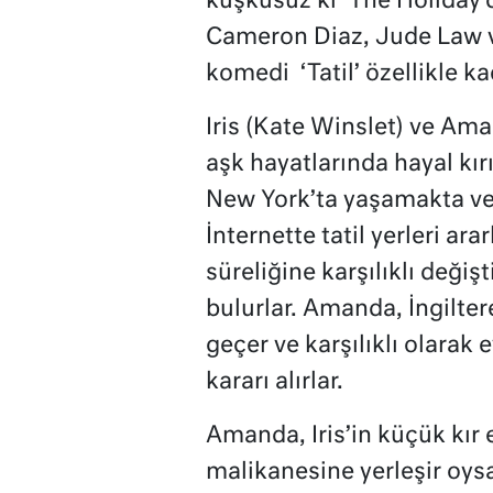
kuşkusuz ki ‘The Holiday’d
Cameron Diaz, Jude Law v
komedi
‘
Tatil’ özellikle k
Iris (Kate Winslet) ve A
aşk hayatlarında hayal kır
New York’ta yaşamakta ve 
İnternette tatil yerleri ara
süreliğine karşılıklı değiş
bulurlar. Amanda, İngiltere
geçer ve karşılıklı olarak 
kararı alırlar.
Amanda, Iris’in küçük kır 
malikanesine yerleşir oysa 