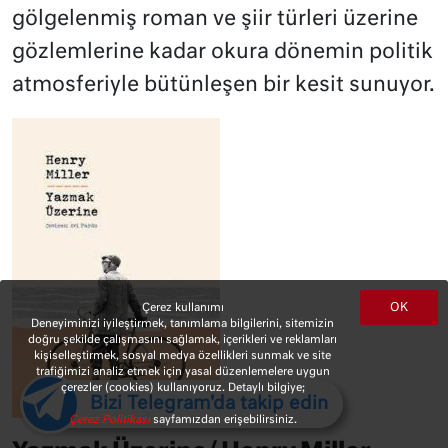
gölgelenmiş roman ve şiir türleri üzerine
gözlemlerine kadar okura dönemin politik
atmosferiyle bütünleşen bir kesit sunuyor.
OK
Çerez kullanımı
Deneyiminizi iyileştirmek, tanımlama bilgilerini, sitemizin
doğru şekilde çalışmasını sağlamak, içerikleri ve reklamları
kişiselleştirmek, sosyal medya özellikleri sunmak ve site
trafiğimizi analiz etmek için yasal düzenlemelere uygun
çerezler (cookies) kullanıyoruz. Detaylı bilgiye;
Bizi Telegram'da takip edin
Çerez Politikası
sayfamızdan erişebilirsiniz.