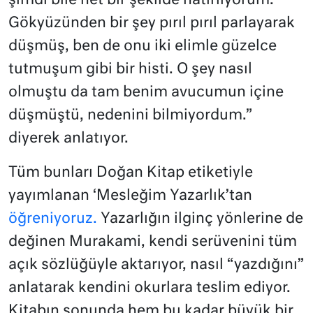
şimdi bile net bir şekilde hatırlıyorum.
Gökyüzünden bir şey pırıl pırıl parlayarak
düşmüş, ben de onu iki elimle güzelce
tutmuşum gibi bir histi. O şey nasıl
olmuştu da tam benim avucumun içine
düşmüştü, nedenini bilmiyordum.”
diyerek anlatıyor.
Tüm bunları Doğan Kitap etiketiyle
yayımlanan ‘Mesleğim Yazarlık’tan
öğreniyoruz.
Yazarlığın ilginç yönlerine de
değinen Murakami, kendi serüvenini tüm
açık sözlüğüyle aktarıyor, nasıl “yazdığını”
anlatarak kendini okurlara teslim ediyor.
Kitabın sonunda hem bu kadar büyük bir