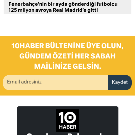
Fenerbahçe’nin bir ayda gönderdiği futbolcu
125 milyon avroya Real Madrid’e gitti
10HABER BÜLTENINE ÜYE OLUN,
GÜNDEM ÖZETI HER SABAH
MAILINIZE GELSIN.
Kaydet