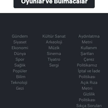
Oyunlar ve Bulmacalar
Gündem
Kültür Sanat
Aydınlatma
Siyaset
Arkeoloji
Metni
Ekonomi
Müzik
Kullanım
Dünya
Sinema
Şartları
Spor
Tiyatro
Çerez
Sağlık
Sergi
Politikamız
Popüler
İptal ve İade
Bilim
Politikası
Teknoloji
Açık Rıza
Gezi
Metni
Gizlilik
Politikası
Sıkça Sorulan