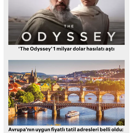
‘The Odyssey’ 1 milyar dolar hasılatı aştı
Avrupa’nın uygun fiyatlı tatil adresleri belli oldu: