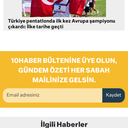
Türkiye pentatlonda ilk kez Avrupa şampiyonu
çıkardı: İlke tarihe geçti
10HABER BÜLTENINE ÜYE OLUN,
GÜNDEM ÖZETI HER SABAH
MAILINIZE GELSIN.
Kaydet
İlgili Haberler