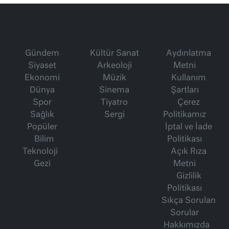
Gündem
Kültür Sanat
Aydınlatma
Siyaset
Arkeoloji
Metni
Ekonomi
Müzik
Kullanım
Dünya
Sinema
Şartları
Spor
Tiyatro
Çerez
Sağlık
Sergi
Politikamız
Popüler
İptal ve İade
Bilim
Politikası
Teknoloji
Açık Rıza
Gezi
Metni
Gizlilik
Politikası
Sıkça Sorulan
Sorular
Hakkımızda