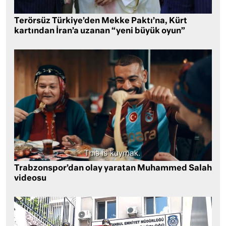
Terörsüz Türkiye’den Mekke Paktı’na, Kürt
kartından İran’a uzanan “yeni büyük oyun”
Trabzonspor’dan olay yaratan Muhammed Salah
videosu