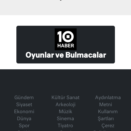
Oyunlar ve Bulmacalar
Gündem
Kültür Sanat
Aydınlatma
Siyaset
Arkeoloji
Metni
Ekonomi
Müzik
Kullanım
Dünya
Sinema
Şartları
Spor
Tiyatro
Çerez