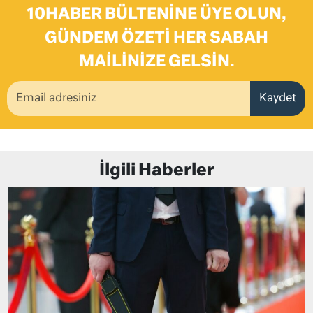
10HABER BÜLTENINE ÜYE OLUN,
GÜNDEM ÖZETI HER SABAH
MAILINIZE GELSIN.
Kaydet
İlgili Haberler