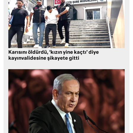
Karısını öldürdü, ‘kızın yine kaçtı’ diye
kayınvalidesine şikayete gitti