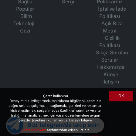
Sağlık
Sergi
Politikamız
Popüler
İptal ve İade
Bilim
Politikası
Teknoloji
Açık Rıza
Gezi
Metni
Gizlilik
Politikası
Sıkça Sorulan
Sorular
Hakkımızda
Künye
İletişim
OK
Çerez kullanımı
Deneyiminizi iyileştirmek, tanımlama bilgilerini, sitemizin
İsmet Berkan Yazıları
doğru şekilde çalışmasını sağlamak, içerikleri ve reklamları
Ertuğrul Özkök Yazıları
kişiselleştirmek, sosyal medya özellikleri sunmak ve site
trafiğimizi analiz etmek için yasal düzenlemelere uygun
Haftalık Gazete
çerezler (cookies) kullanıyoruz. Detaylı bilgiye;
Bizi Telegram'da takip edin
Çerez Politikası
sayfamızdan erişebilirsiniz.