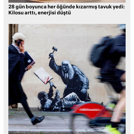
28 gün boyunca her öğünde kızarmış tavuk yedi:
Kilosu arttı, enerjisi düştü