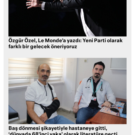
Özgür Özel, Le Monde’a yazdı: Yeni Parti olarak
farklı bir gelecek öneriyoruz
Baş dönmesi şikayetiyle hastaneye gitti,
‘dünyada 68’inci vaka’ olarak literatüre geçti