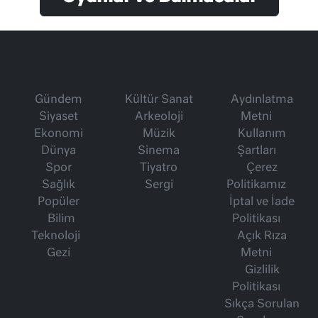
Gündem
Kültür Sanat
Aydınlatma
Siyaset
Arkeoloji
Metni
Ekonomi
Müzik
Kullanım
Dünya
Sinema
Şartları
Spor
Tiyatro
Çerez
Sağlık
Sergi
Politikamız
Popüler
İptal ve İade
Bilim
Politikası
Teknoloji
Açık Rıza
Gezi
Metni
Gizlilik
Politikası
Sıkça Sorulan