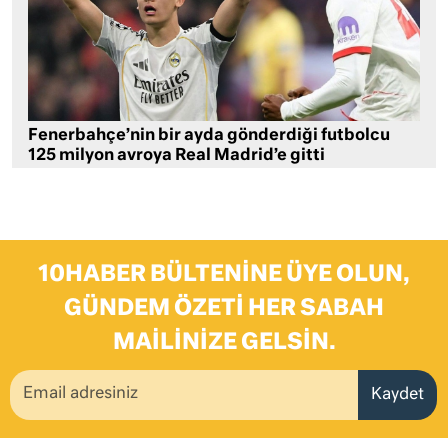
Fenerbahçe’nin bir ayda gönderdiği futbolcu
125 milyon avroya Real Madrid’e gitti
10HABER BÜLTENINE ÜYE OLUN,
GÜNDEM ÖZETI HER SABAH
MAILINIZE GELSIN.
Kaydet