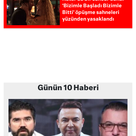
‘Bizimle Başladı Bizimle
Bitti’ öpüşme sahneleri
yüzünden yasaklandı
Günün 10 Haberi