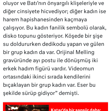
oluyor ve Batı’nın önyargılı klişeleriyle ve
diğer cinsiyete hicvediyor; diğer kadın ise
harem hapishanesinden kaçmaya
çalışıyor. Bu kadın fanilik sembolü olarak,
disko topunu gösteriyor. Köşede bir şişe
su doldururken dedikodu yapan ve gülen
bir grup kadın da var. Orijinal Melling
gravüründe ayı postu ile dönüşmüş iki
erkek hadım figürü vardır. Videomun
ortasındaki ikinci sırada kendilerini
bıçaklayan bir grup kadın var. Eser bu
şekilde sürüp gidiyor” demişti.
Katar’da bir sansür daha: