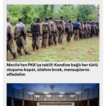
Meclis’ten PKK’ya teklif: Kendine bağlı her türlü
oluşumu kapat, silahını bırak, mensuplarını
affedelim