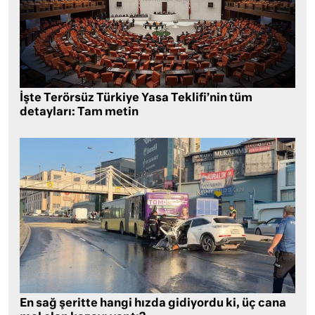
İşte Terörsüz Türkiye Yasa Teklifi’nin tüm
detayları: Tam metin
En sağ şeritte hangi hızda gidiyordu ki, üç cana