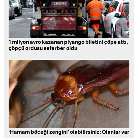
1 milyon avro kazanan piyango biletini çöpe attı,
çöpçü ordusu seferber oldu
‘Hamam böceği zengini’ olabilirsiniz: Olanlar var