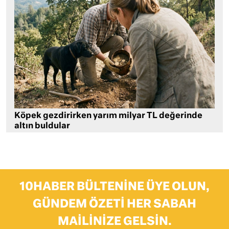
Köpek gezdirirken yarım milyar TL değerinde
altın buldular
10HABER BÜLTENINE ÜYE OLUN,
GÜNDEM ÖZETI HER SABAH
MAILINIZE GELSIN.