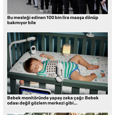
Bu mesleği edinen 100 bin lira maaşa dönüp
bakmıyor bile
Bebek monitöründe yapay zeka çağı: Bebek
odası değil gözlem merkezi gibi…