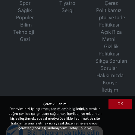
Spor
Tiyatro
Çerez
Sağlık
Sergi
Politikamız
Popüler
İptal ve İade
Bilim
Politikası
Teknoloji
Açık Rıza
Gezi
Metni
Gizlilik
Politikası
Sıkça Sorulan
Sorular
Hakkımızda
Künye
İletişim
OK
Çerez kullanımı
İsmet Berkan Yazıları
Deneyiminizi iyileştirmek, tanımlama bilgilerini, sitemizin
doğru şekilde çalışmasını sağlamak, içerikleri ve reklamları
Ertuğrul Özkök Yazıları
kişiselleştirmek, sosyal medya özellikleri sunmak ve site
Haftalık Gazete
trafiğimizi analiz etmek için yasal düzenlemelere uygun
çerezler (cookies) kullanıyoruz. Detaylı bilgiye;
Bizi Telegram'da takip edin