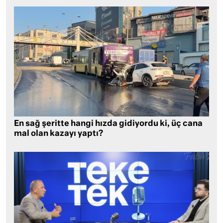
En sağ şeritte hangi hızda gidiyordu ki, üç cana
mal olan kazayı yaptı?