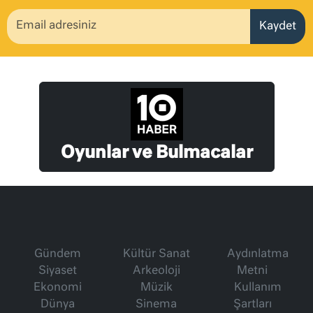
Kaydet
Oyunlar ve Bulmacalar
Gündem
Kültür Sanat
Aydınlatma
Siyaset
Arkeoloji
Metni
Ekonomi
Müzik
Kullanım
Dünya
Sinema
Şartları