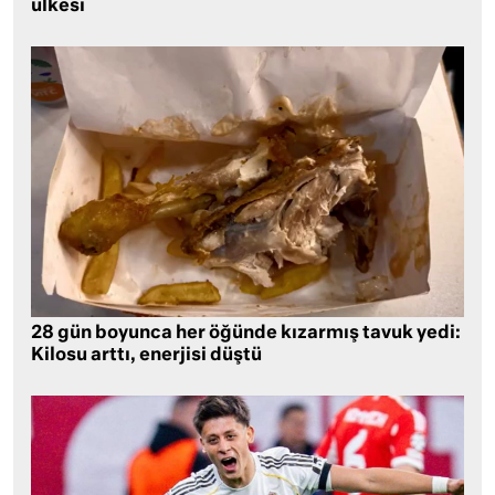
ülkesi
28 gün boyunca her öğünde kızarmış tavuk yedi:
Kilosu arttı, enerjisi düştü