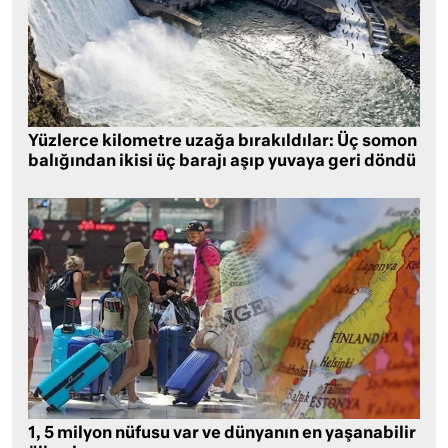
Yüzlerce kilometre uzağa bırakıldılar: Üç somon
balığından ikisi üç barajı aşıp yuvaya geri döndü
1, 5 milyon nüfusu var ve dünyanın en yaşanabilir