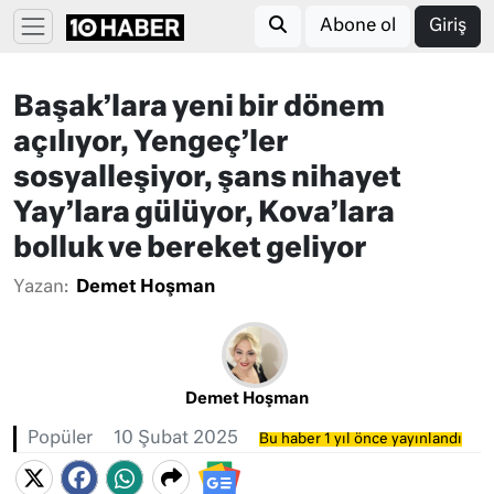
Abone ol
Giriş
Başak’lara yeni bir dönem
açılıyor, Yengeç’ler
sosyalleşiyor, şans nihayet
Yay’lara gülüyor, Kova’lara
bolluk ve bereket geliyor
Yazan:
Demet Hoşman
Demet Hoşman
Popüler
10 Şubat 2025
Bu haber 1 yıl önce yayınlandı