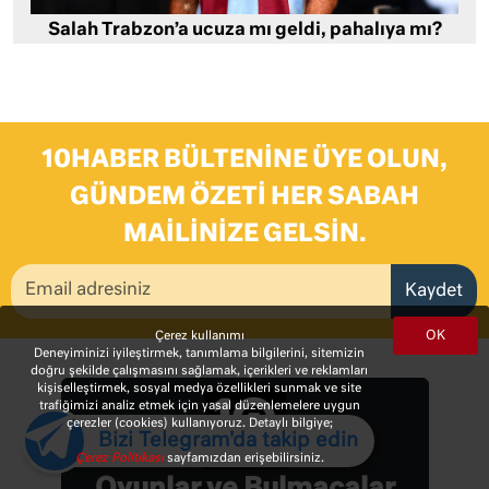
Salah Trabzon’a ucuza mı geldi, pahalıya mı?
10HABER BÜLTENINE ÜYE OLUN,
GÜNDEM ÖZETI HER SABAH
MAILINIZE GELSIN.
Kaydet
OK
Çerez kullanımı
Deneyiminizi iyileştirmek, tanımlama bilgilerini, sitemizin
doğru şekilde çalışmasını sağlamak, içerikleri ve reklamları
kişiselleştirmek, sosyal medya özellikleri sunmak ve site
trafiğimizi analiz etmek için yasal düzenlemelere uygun
çerezler (cookies) kullanıyoruz. Detaylı bilgiye;
Bizi Telegram'da takip edin
Çerez Politikası
sayfamızdan erişebilirsiniz.
Oyunlar ve Bulmacalar