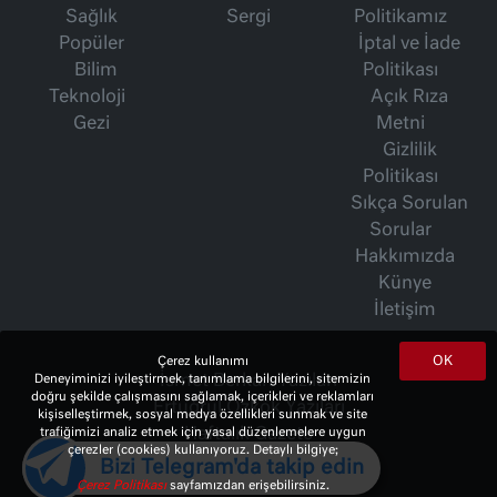
Sağlık
Sergi
Politikamız
Popüler
İptal ve İade
Bilim
Politikası
Teknoloji
Açık Rıza
Gezi
Metni
Gizlilik
Politikası
Sıkça Sorulan
Sorular
Hakkımızda
Künye
İletişim
OK
Çerez kullanımı
İsmet Berkan Yazıları
Deneyiminizi iyileştirmek, tanımlama bilgilerini, sitemizin
doğru şekilde çalışmasını sağlamak, içerikleri ve reklamları
Ertuğrul Özkök Yazıları
kişiselleştirmek, sosyal medya özellikleri sunmak ve site
Haftalık Gazete
trafiğimizi analiz etmek için yasal düzenlemelere uygun
çerezler (cookies) kullanıyoruz. Detaylı bilgiye;
Bizi Telegram'da takip edin
Çerez Politikası
sayfamızdan erişebilirsiniz.