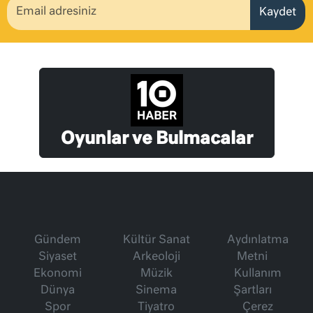
Kaydet
Oyunlar ve Bulmacalar
Gündem
Kültür Sanat
Aydınlatma
Siyaset
Arkeoloji
Metni
Ekonomi
Müzik
Kullanım
Dünya
Sinema
Şartları
Spor
Tiyatro
Çerez