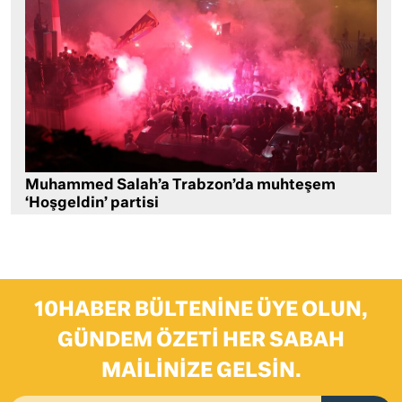
Muhammed Salah’a Trabzon’da muhteşem
‘Hoşgeldin’ partisi
10HABER BÜLTENINE ÜYE OLUN,
GÜNDEM ÖZETI HER SABAH
MAILINIZE GELSIN.