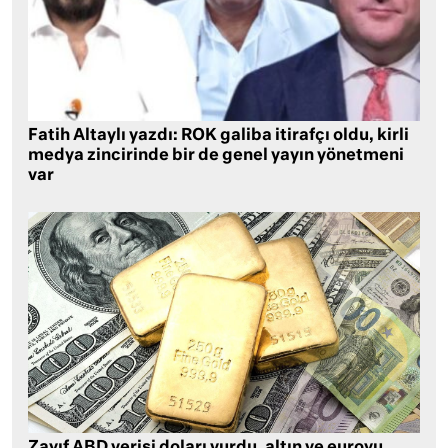
Fatih Altaylı yazdı: ROK galiba itirafçı oldu, kirli
medya zincirinde bir de genel yayın yönetmeni
var
Zayıf ABD verisi doları vurdu, altın ve euroyu