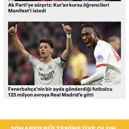
Ak Parti’ye sürpriz: Kur’an kursu öğrencileri
Manifest’i istedi
Fenerbahçe’nin bir ayda gönderdiği futbolcu
125 milyon avroya Real Madrid’e gitti