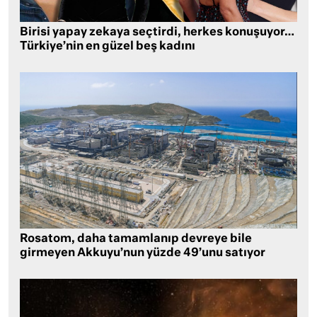
Birisi yapay zekaya seçtirdi, herkes konuşuyor…
Türkiye’nin en güzel beş kadını
Rosatom, daha tamamlanıp devreye bile
girmeyen Akkuyu’nun yüzde 49’unu satıyor