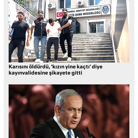
Karısını öldürdü, ‘kızın yine kaçtı’ diye
kayınvalidesine şikayete gitti