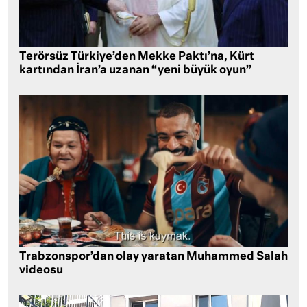
Terörsüz Türkiye’den Mekke Paktı’na, Kürt
kartından İran’a uzanan “yeni büyük oyun”
Trabzonspor’dan olay yaratan Muhammed Salah
videosu