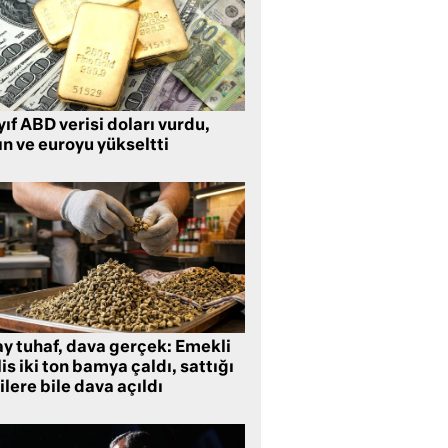
ıf ABD verisi doları vurdu,
ın ve euroyu yükseltti
ay tuhaf, dava gerçek: Emekli
is iki ton bamya çaldı, sattığı
ilere bile dava açıldı