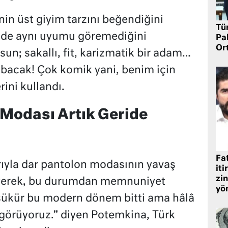
in üst giyim tarzını beğendiğini
Tü
inde aynı uyumu göremediğini
Pa
Or
sun; sakallı, fit, karizmatik bir adam…
e bacak! Çok komik yani, benim için
rini kullandı.
Modası Artık Geride
Fat
arıyla dar pantolon modasının yavaş
iti
zin
eyerek, bu durumdan memnuniyet
yö
 şükür bu modern dönem bitti ama hâlâ
görüyoruz.” diyen Potemkina, Türk