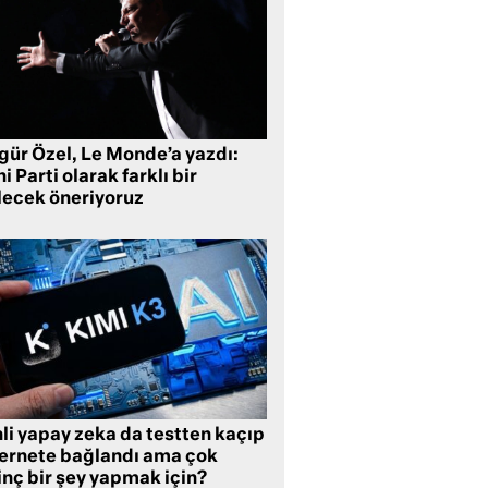
gür Özel, Le Monde’a yazdı:
i Parti olarak farklı bir
lecek öneriyoruz
li yapay zeka da testten kaçıp
ternete bağlandı ama çok
inç bir şey yapmak için?