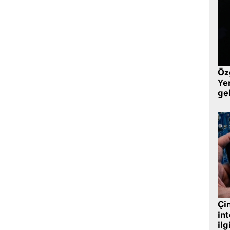
Öz
Yen
ge
Çin
in
ilg