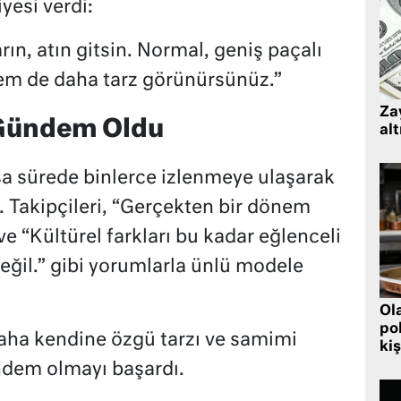
iyesi verdi:
rın, atın gitsin. Normal, geniş paçalı
hem de daha tarz görünürsünüz.”
Zay
Gündem Oldu
alt
a sürede binlerce izlenmeye ulaşarak
. Takipçileri, “Gerçekten bir dönem
ve “Kültürel farkları bu kadar eğlenceli
eğil.” gibi yorumlarla ünlü modele
Ol
pol
aha kendine özgü tarzı ve samimi
kiş
ndem olmayı başardı.