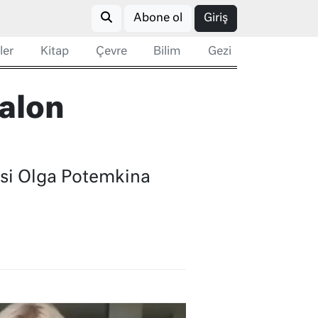
Abone ol
Giriş
ler
Kitap
Çevre
Bilim
Gezi
talon
isi Olga Potemkina