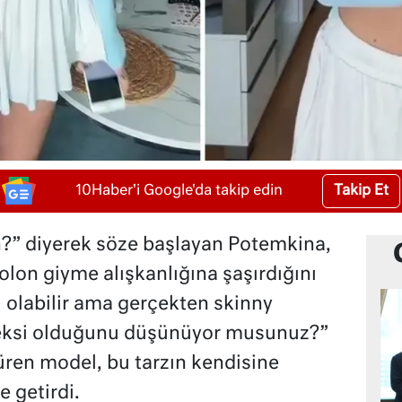
Takip Et
10Haber'i Google'da takip edin
n?” diyerek söze başlayan Potemkina,
olon giyme alışkanlığına şaşırdığını
 olabilir ama gerçekten skinny
seksi olduğunu düşünüyor musunuz?”
düren model, bu tarzın kendisine
e getirdi.