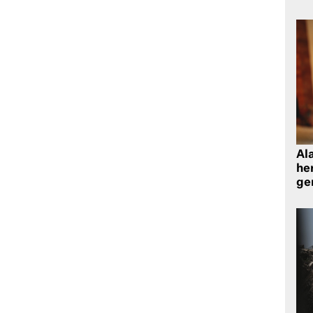
Al
her
gen