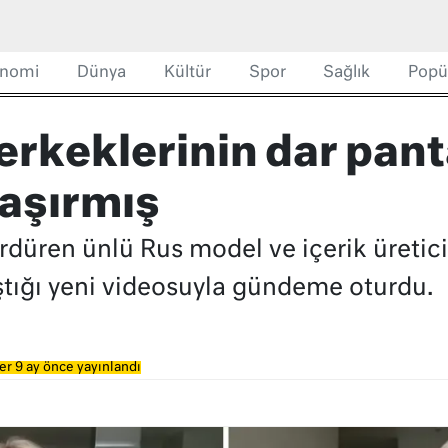
nomi
Dünya
Kültür
Spor
Sağlık
Popü
erkeklerinin dar pan
aşırmış
rdüren ünlü Rus model ve içerik üretic
tığı yeni videosuyla gündeme oturdu.
er 9 ay önce yayınlandı