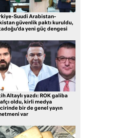
rkiye-Suudi Arabistan-
kistan güvenlik paktı kuruldu,
tadoğu’da yeni güç dengesi
ih Altaylı yazdı: ROK galiba
rafçı oldu, kirli medya
cirinde bir de genel yayın
netmeni var