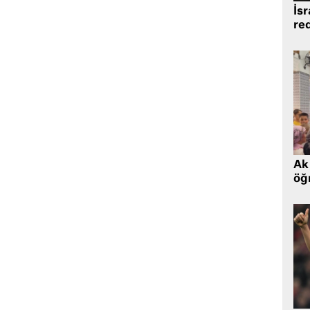
İsr
re
Ak 
öğr