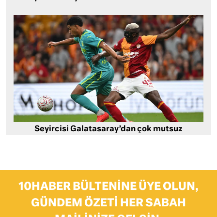
Seyircisi Galatasaray’dan çok mutsuz
10HABER BÜLTENINE ÜYE OLUN,
GÜNDEM ÖZETI HER SABAH