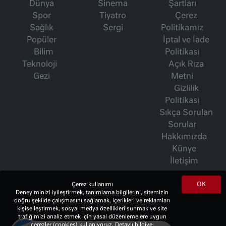
Dünya
Sinema
Şartları
Spor
Tiyatro
Çerez
Sağlık
Sergi
Politikamız
Popüler
İptal ve İade
Bilim
Politikası
Teknoloji
Açık Rıza
Gezi
Metni
Gizlilik
Politikası
Sıkça Sorulan
Sorular
Hakkımızda
Künye
İletişim
OK
Çerez kullanımı
İsmet Berkan Yazıları
Deneyiminizi iyileştirmek, tanımlama bilgilerini, sitemizin
doğru şekilde çalışmasını sağlamak, içerikleri ve reklamları
Ertuğrul Özkök Yazıları
kişiselleştirmek, sosyal medya özellikleri sunmak ve site
Haftalık Gazete
trafiğimizi analiz etmek için yasal düzenlemelere uygun
çerezler (cookies) kullanıyoruz. Detaylı bilgiye;