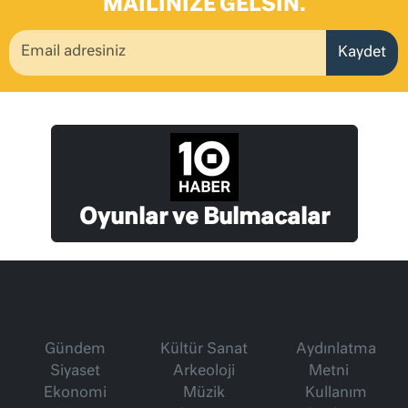
MAILINIZE GELSIN.
Kaydet
Oyunlar ve Bulmacalar
Gündem
Kültür Sanat
Aydınlatma
Siyaset
Arkeoloji
Metni
Ekonomi
Müzik
Kullanım