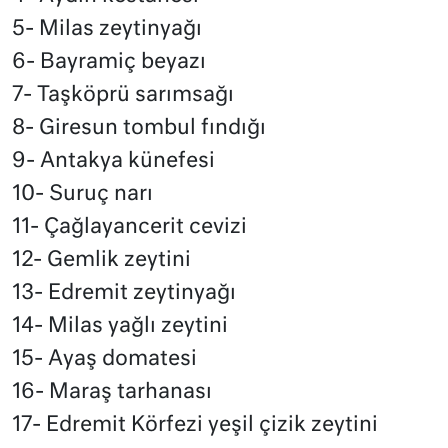
5- Milas zeytinyağı
6- Bayramiç beyazı
7- Taşköprü sarımsağı
8- Giresun tombul fındığı
9- Antakya künefesi
10- Suruç narı
11- Çağlayancerit cevizi
12- Gemlik zeytini
13- Edremit zeytinyağı
14- Milas yağlı zeytini
15- Ayaş domatesi
16- Maraş tarhanası
17- Edremit Körfezi yeşil çizik zeytini