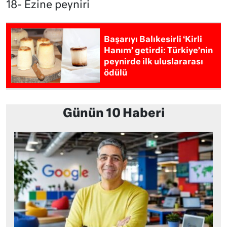
​​​​​​​18- Ezine peyniri
Başarıyı Balıkesirli ‘Kirli
Hanım’ getirdi: Türkiye’nin
peynirde ilk uluslararası
ödülü
Günün 10 Haberi