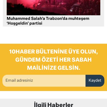
Muhammed Salah’a Trabzon’da muhteşem
‘Hoşgeldin’ partisi
10HABER BÜLTENINE ÜYE OLUN,
GÜNDEM ÖZETI HER SABAH
MAILINIZE GELSIN.
Kaydet
İlgili Haberler