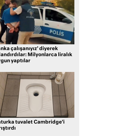
nka çalışanıyız’ diyerek
andırdılar: Milyonlarca liralık
rgun yaptılar
aturka tuvalet Cambridge’i
ıştırdı