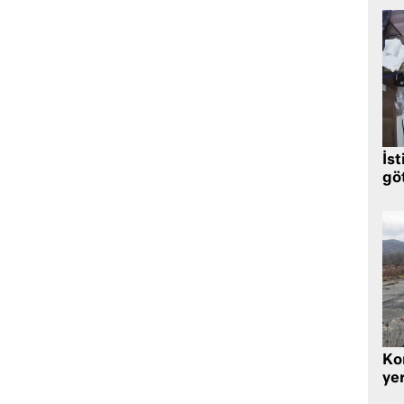
İst
gö
Kor
yer