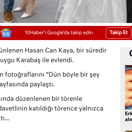
Takip Et
10Haber'i Google'da takip edin
 ünlenen Hasan Can Kaya, bir süredir
uygu Karabaş ile evlendi.
 fotoğraflarını “Dün böyle bir şey
ayfasında paylaştı.
asında düzenlenen bir törenle
avetlinin katıldığı törence yalnızca
Er
ıştı…
al