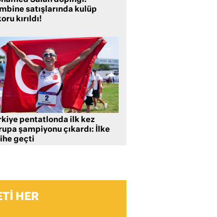
hamed Salah dopingi:
mbine satışlarında kulüp
oru kırıldı!
rkiye pentatlonda ilk kez
rupa şampiyonu çıkardı: İlke
ihe geçti
TI HER