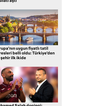
ılatı aştı
upa’nın uygun fiyatlı tatil
esleri belli oldu: Türkiye’den
 şehir ilk ikide