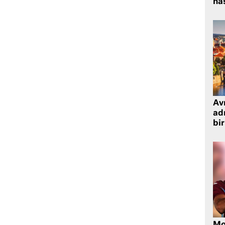
has
Avr
adr
bir