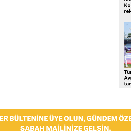
Mo
Ko
rek
Tü
Av
tar
ER BÜLTENINE ÜYE OLUN, GÜNDEM ÖZE
SABAH MAILINIZE GELSIN.