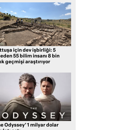
tuşa için dev işbirliği: 5
eden 55 bilim insanı 8 bin
lık geçmişi araştırıyor
e Odyssey’ 1 milyar dolar