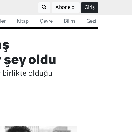
Abone ol
Giriş
ler
Kitap
Çevre
Bilim
Gezi
aş
 şey oldu
 birlikte olduğu