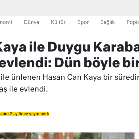
nomi
Dünya
Kültür
Spor
Sağlık
Popü
aya ile Duygu Karab
vlendi: Dün böyle bir
ile ünlenen Hasan Can Kaya bir süredir
 ile evlendi.
aber 2 ay önce yayınlandı