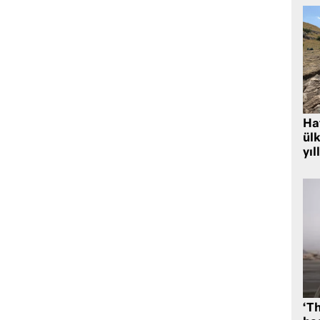
Hat
ülk
yıl
‘Th