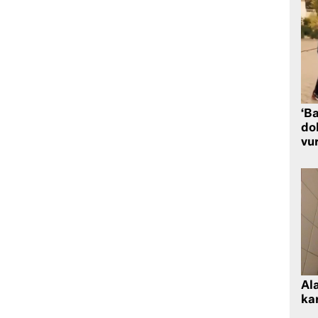
‘Ba
dol
vu
Al
kar