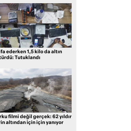
ifa ederken 1,5 kilo da altın
türdü: Tutuklandı
ku filmi değil gerçek: 62 yıldır
in altından için için yanıyor