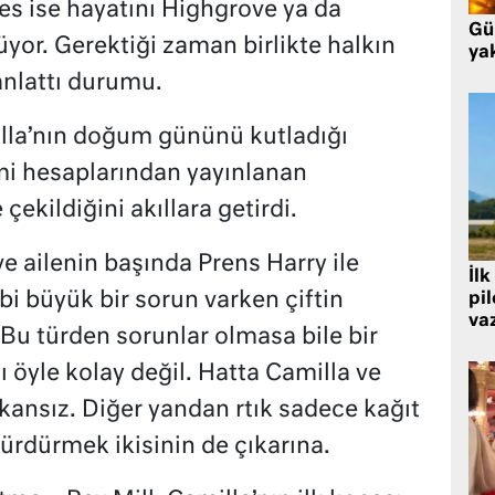
es ise hayatını Highgrove ya da
Gü
yor. Gerektiği zaman birlikte halkın
ya
 anlattı durumu.
illa’nın doğum gününü kutladığı
mi hesaplarından yayınlanan
çekildiğini akıllara getirdi.
e ailenin başında Prens Harry ile
İlk
i büyük bir sorun varken çiftin
pi
va
 türden sorunlar olmasa bile bir
ı öyle kolay değil. Hatta Camilla ve
kansız. Diğer yandan rtık sadece kağıt
sürdürmek ikisinin de çıkarına.