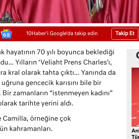
Takip Et
10Haber'i Google'da takip edin
 hayatının 70 yılı boyunca beklediği
du… Yılların ‘Veliaht Prens Charles’ı,
 kral olarak tahta çıktı… Yanında da
, uğruna gencecik karısını bile bir
ı. Bir zamanların “istenmeyen kadını”
arak tarihte yerini aldı.
le Camilla, örneğine çok
ün kahramanları.
Ank
Tü