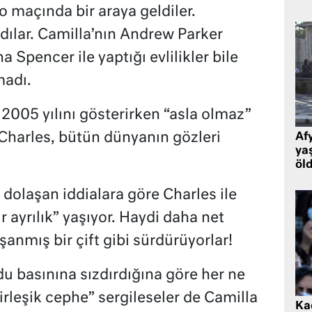
lo maçında bir araya geldiler.
dılar. Camilla’nın Andrew Parker
 Spencer ile yaptığı evlilikler bile
madı.
2005 yılını gösterirken “asla olmaz”
 Charles, bütün dünyanın gözleri
Af
ya
öl
olaşan iddialara göre Charles ile
 ayrılık” yaşıyor. Haydi daha net
şanmış bir çift gibi sürdürüyorlar!
u basınına sızdırdığına göre her ne
irleşik cephe” sergileseler de Camilla
Kad