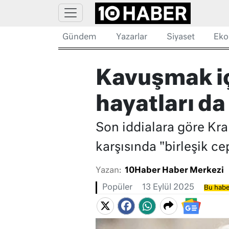
Gündem
Yazarlar
Siyaset
Eko
Kavuşmak içi
hayatları da 
Son iddialara göre Kral
karşısında "birleşik ce
Yazan:
10Haber Haber Merkezi
Popüler
13 Eylül 2025
Bu habe