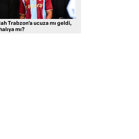
lah Trabzon’a ucuza mı geldi,
halıya mı?