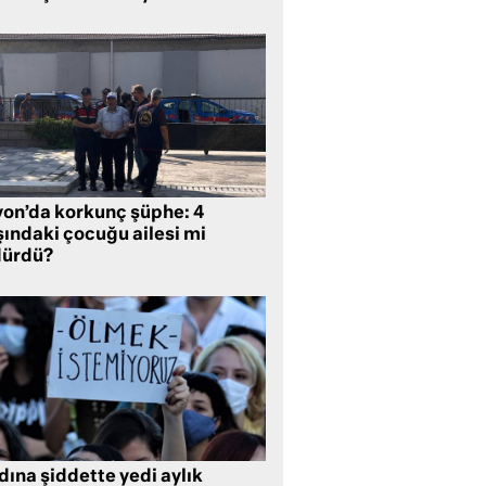
yon’da korkunç şüphe: 4
şındaki çocuğu ailesi mi
dürdü?
ına şiddette yedi aylık