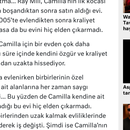
tma… Ray Mill, Camilla’nın ilk kocası
boşandıktan sonra satın aldığı evi.
Wa
005’te evlendikten sonra kraliyet
Ta
hay
asa da bu evini hiç elden çıkarmadı.
Camilla için bir evden çok daha
süre içinde kendini özgür ve kraliyet
ndan uzakta hissediyor.
 evlenirken birbirlerinin özel
 ait alanlarına her zaman saygı
As
tan
i… Bu yüzden de Camilla kendine ait
dığı bu evi hiç elden çıkarmadı.
irlerinden uzak kalmak evliliklerinde
rek iş değişti. Şimdi ise Camilla’nın