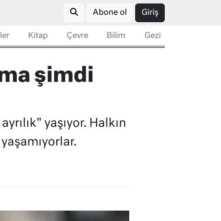
Abone ol
Giriş
ler
Kitap
Çevre
Bilim
Gezi
ama şimdi
yrılık" yaşıyor. Halkın
 yaşamıyorlar.