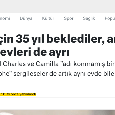
nomi
Dünya
Kültür
Spor
Sağlık
Popü
n 35 yıl beklediler, 
evleri de ayrı
 Charles ve Camilla "adı konmamış bir a
phe" sergileseler de artık aynı evde bile
r 11 ay önce yayınlandı