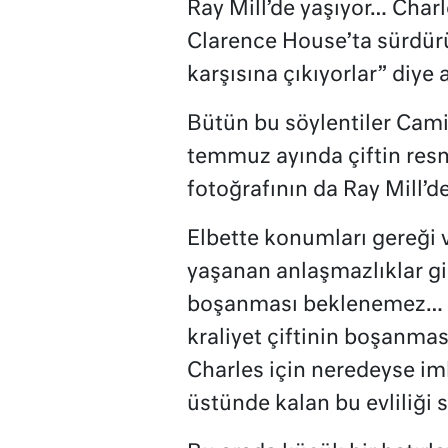
Ray Mill’de yaşıyor… Charl
Clarence House’ta sürdürü
karşısına çıkıyorlar” diye
Bütün bu söylentiler Cam
temmuz ayında çiftin res
fotoğrafının da Ray Mill’de 
Elbette konumları gereği v
yaşanan anlaşmazlıklar gib
boşanması beklenemez… Bu
kraliyet çiftinin boşanmas
Charles için neredeyse im
üstünde kalan bu evliliği 