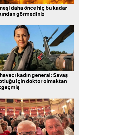
neşi daha önce hiç bu kadar
kından görmediniz
 havacı kadın general: Savaş
lotluğu için doktor olmaktan
zgeçmiş