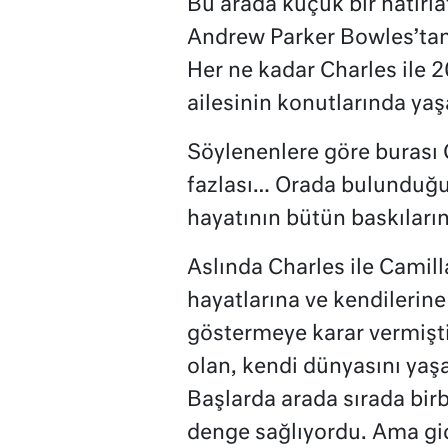
Bu arada küçük bir hatırla
Andrew Parker Bowles’tan 
Her ne kadar Charles ile 2
ailesinin konutlarında yaş
Söylenenlere göre burası 
fazlası… Orada bulunduğu 
hayatının bütün baskıları
Aslında Charles ile Camilla
hayatlarına ve kendilerine
göstermeye karar vermişt
olan, kendi dünyasını yaşa
Başlarda arada sırada birb
denge sağlıyordu. Ama gide