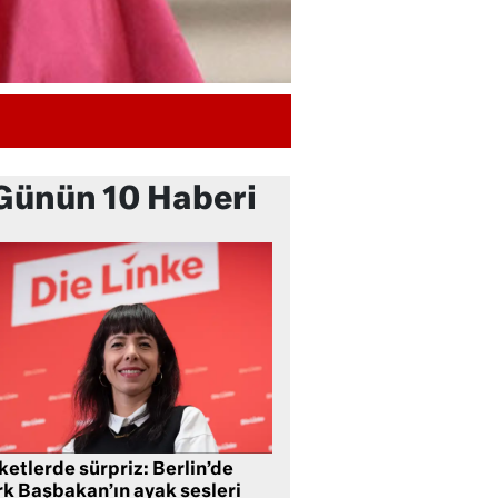
Günün 10 Haberi
etlerde sürpriz: Berlin’de
rk Başbakan’ın ayak sesleri