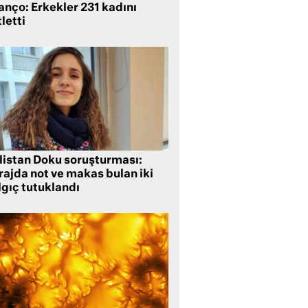
anço: Erkekler 231 kadını
letti
listan Doku soruşturması:
rajda not ve makas bulan iki
lgıç tutuklandı