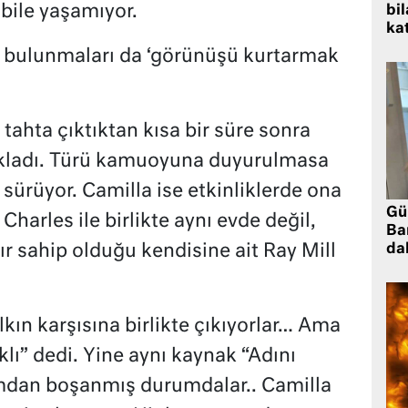
 bile yaşamıyor.
bil
kat
 bulunmaları da ‘görünüşü kurtarmak
 tahta çıktıktan kısa bir süre sonra
ıkladı. Türü kamuoyuna duyurulmasa
 sürüyor. Camilla ise etkinliklerde ona
Gü
 Charles ile birlikte aynı evde değil,
Ba
r sahip olduğu kendisine ait Ray Mill
da
kın karşısına birlikte çıkıyorlar… Ama
lı” dedi. Yine aynı kaynak “Adını
mdan boşanmış durumdalar.. Camilla