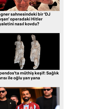
gner sahnesindeki bir ‘DJ
vşan’ operadaki Hitler
aletini nasıl kovdu?
pendos’ta müthiş keşif: Sağlık
rısı ile oğlu yan yana