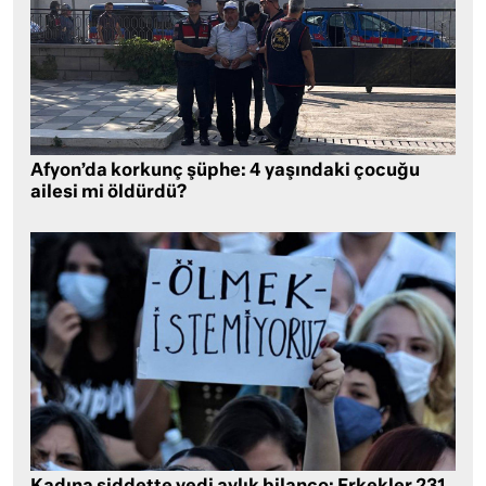
Afyon’da korkunç şüphe: 4 yaşındaki çocuğu
ailesi mi öldürdü?