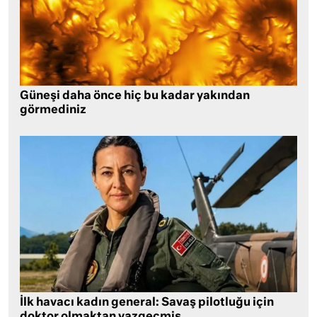
Güneşi daha önce hiç bu kadar yakından
görmediniz
İlk havacı kadın general: Savaş pilotluğu için
doktor olmaktan vazgeçmiş