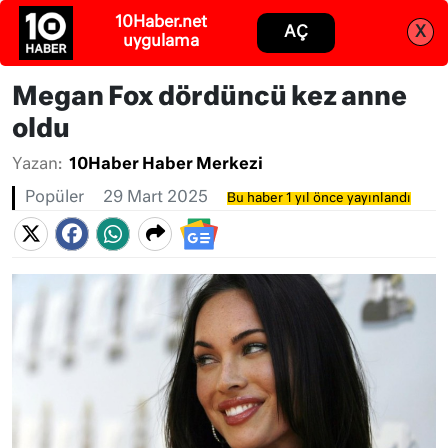
Abone ol
Giriş
Megan Fox dördüncü kez anne
oldu
Yazan:
10Haber Haber Merkezi
Popüler
29 Mart 2025
Bu haber 1 yıl önce yayınlandı