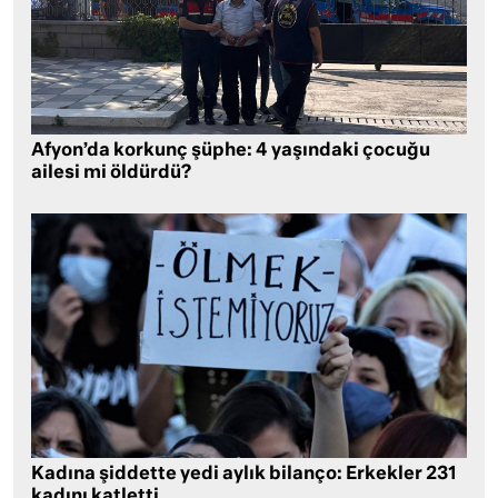
Afyon’da korkunç şüphe: 4 yaşındaki çocuğu
ailesi mi öldürdü?
Kadına şiddette yedi aylık bilanço: Erkekler 231
kadını katletti