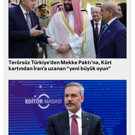
Terörsüz Türkiye’den Mekke Paktı’na, Kürt
kartından İran’a uzanan “yeni büyük oyun”