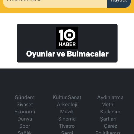
Kaydet
Oyunlar ve Bulmacalar
Gündem
Kültür Sanat
Aydınlatma
Siyaset
Arkeoloji
Metni
Ekonomi
Müzik
Kullanım
Dünya
Sinema
Şartları
Spor
Tiyatro
Çerez
Sağlık
Sergi
Politikamız