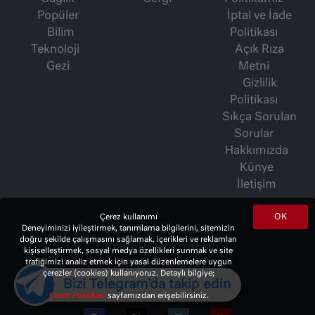
Popüler
İptal ve İade
Bilim
Politikası
Teknoloji
Açık Rıza
Gezi
Metni
Gizlilik
Politikası
Sıkça Sorulan
Sorular
Hakkımızda
Künye
İletişim
OK
Çerez kullanımı
İsmet Berkan Yazıları
Deneyiminizi iyileştirmek, tanımlama bilgilerini, sitemizin
doğru şekilde çalışmasını sağlamak, içerikleri ve reklamları
Ertuğrul Özkök Yazıları
kişiselleştirmek, sosyal medya özellikleri sunmak ve site
Haftalık Gazete
trafiğimizi analiz etmek için yasal düzenlemelere uygun
çerezler (cookies) kullanıyoruz. Detaylı bilgiye;
Bizi Telegram'da takip edin
Çerez Politikası
sayfamızdan erişebilirsiniz.