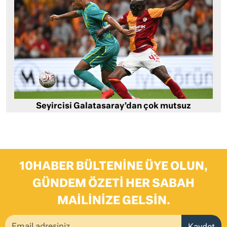
Seyircisi Galatasaray’dan çok mutsuz
10HABER BÜLTENINE ÜYE OLUN,
GÜNDEM ÖZETI HER SABAH
MAILINIZE GELSIN.