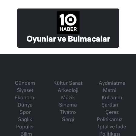
Oyunlar ve Bulmacalar
Gündem
Kültür Sanat
Aydınlatma
Siyaset
Arkeoloji
Metni
Ekonomi
Müzik
Kullanım
Dünya
Sinema
Şartları
Spor
Tiyatro
Çerez
Sağlık
Sergi
Politikamız
Popüler
İptal ve İade
Bilim
Politikası