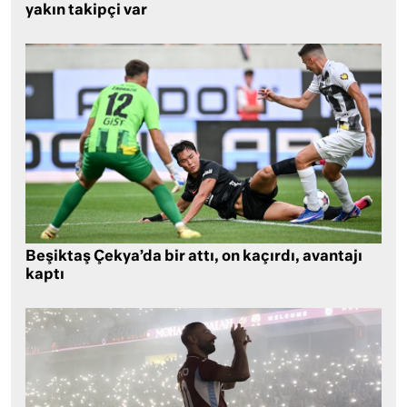
yakın takipçi var
Beşiktaş Çekya’da bir attı, on kaçırdı, avantajı
kaptı