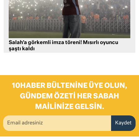
Salah’a görkemli imza töreni! Mısırlı oyuncu
şaştı kaldı
10HABER BÜLTENINE ÜYE OLUN,
GÜNDEM ÖZETI HER SABAH
MAILINIZE GELSIN.
Kaydet