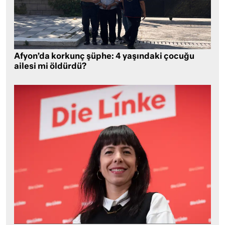
Afyon’da korkunç şüphe: 4 yaşındaki çocuğu
ailesi mi öldürdü?