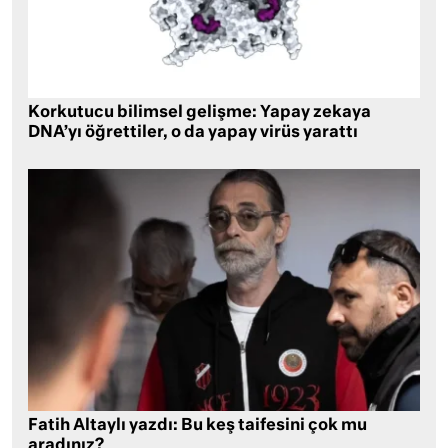
Korkutucu bilimsel gelişme: Yapay zekaya
DNA’yı öğrettiler, o da yapay virüs yarattı
Fatih Altaylı yazdı: Bu keş taifesini çok mu
aradınız?