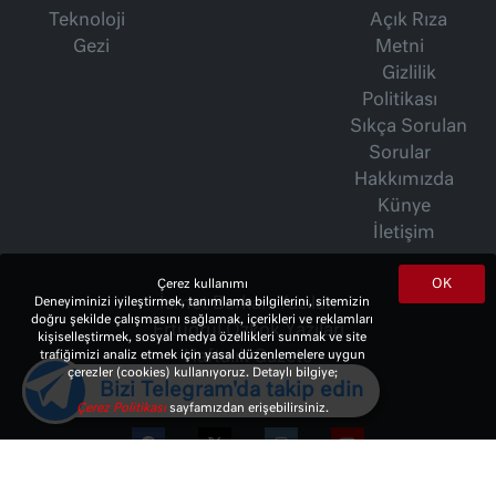
Teknoloji
Açık Rıza
Gezi
Metni
Gizlilik
Politikası
Sıkça Sorulan
Sorular
Hakkımızda
Künye
İletişim
OK
Çerez kullanımı
Deneyiminizi iyileştirmek, tanımlama bilgilerini, sitemizin
İsmet Berkan Yazıları
doğru şekilde çalışmasını sağlamak, içerikleri ve reklamları
Ertuğrul Özkök Yazıları
kişiselleştirmek, sosyal medya özellikleri sunmak ve site
trafiğimizi analiz etmek için yasal düzenlemelere uygun
Haftalık Gazete
çerezler (cookies) kullanıyoruz. Detaylı bilgiye;
Bizi Telegram'da takip edin
Çerez Politikası
sayfamızdan erişebilirsiniz.
© 2023 Copyright:
10Haber