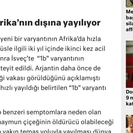
Me
bağ
ika’nın dışına yayılıyor
sil
af
eni bir varyantının Afrika’da hızla
sle ilgili iki yıl içinde ikinci kez acil
onra İsveç’te “1b” varyantının
teyit edildi. Arjantin daha önce de
ği vakası görüldüğünü açıklamıştı
ızlı yayıldığı belirtilen “1b” varyantı
Do
9 m
kat
rip benzeri semptomlara neden olan
 maymun çiçeğinin öldürücü olabileceği
ın yakın temas yoluyla yayılması dünya