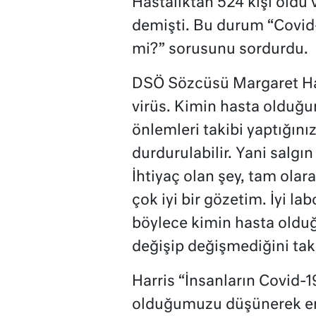
Hastalıktan 524 kişi öldü 
demişti. Bu durum “Covid-1
mi?” sorusunu sordurdu.
DSÖ Sözcüsü Margaret Harri
virüs. Kimin hasta olduğun
önlemleri takibi yaptığını
durdurulabilir. Yani salgı
İhtiyaç olan şey, tam olar
çok iyi bir gözetim. İyi lab
böylece kimin hasta oldu
değişip değişmediğini taki
Harris “İnsanların Covid-1
olduğumuzu düşünerek en