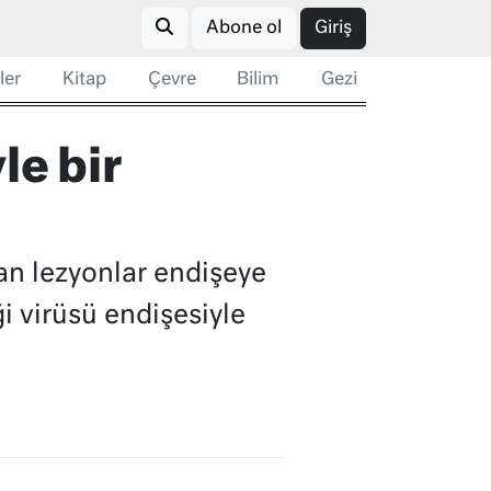
Abone ol
Giriş
ler
Kitap
Çevre
Bilim
Gezi
le bir
şan lezyonlar endişeye
 virüsü endişesiyle