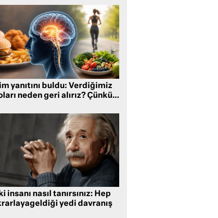
im yanıtını buldu: Verdiğimiz
oları neden geri alırız? Çünkü…
i insanı nasıl tanırsınız: Hep
krarlayageldiği yedi davranış