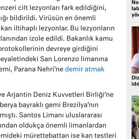
No
enzeri cilt lezyonları fark edildiğini,
lab
yö
ğı bildirildi. Virüsün en önemli
an iltihaplı lezyonlar. Bu lezyonların
lanından izole edildi. Bakanlık kamu
protokollerinin devreye girdiğini
e eyaletindeki San Lorenzo limanına
emi, Parana Nehri’ne
demir atmak
Diz
idd
e Arjantin Deniz Kuvvetleri Birliği’ne
berya bayraklı gemi Brezilya’nın
mıştı. Santos Limanı uluslararası
sından oldukça önemli limanlardan
emideki mürettebattan ise kan testleri