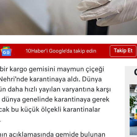
Takip Et
10Haber'i Google'da takip edin
n bir kargo gemisini maymun çiçeği
Nehri’nde karantinaya aldı. Dünya
n daha hızlı yayılan varyantına karşı
a dünya genelinde karantinaya gerek
cak bu küçük ölçekli karantinalar
.
’nın açıklamasında gemide bulunan