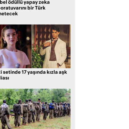
bel ödüllü yapay zeka
oratuvarını bir Türk
netecek
i setinde 17 yaşında kızla aşk
iası