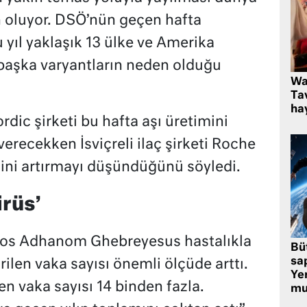
 oluyor. DSÖ’nün geçen hafta
u yıl yaklaşık 13 ülke ve Amerika
e başka varyantların neden olduğu
Wa
Ta
hay
dic şirketi bu hafta aşı üretimini
verecekken İsviçreli ilaç şirketi Roche
sini artırmayı düşündüğünü söyledi.
irüs’
ros Adhanom Ghebreyesus hastalıkla
Bü
sa
irilen vaka sayısı önemli ölçüde arttı.
Yer
len vaka sayısı 14 binden fazla.
mu