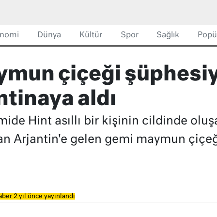
nomi
Dünya
Kültür
Spor
Sağlık
Popü
ymun çiçeği şüphesiy
tinaya aldı
mide Hint asıllı bir kişinin cildinde olu
an Arjantin'e gelen gemi maymun çiçeği
ber 2 yıl önce yayınlandı