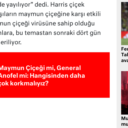
lde yayılıyor” dedi. Harris çiçek
 aşıların maymun çiçeğine karşı etkili
mun çiçeği virüsüne sahip olduğu
anlara, bu temastan sonraki dört gün
eriliyor.
Fe
Ta
ava
Maymun Çiçeği mi, General
Anofel mi: Hangisinden daha
çok korkmalıyız?
Mu
mu