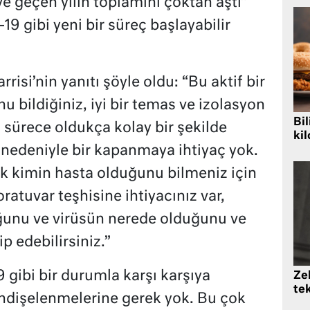
ve geçen yılın toplamını çoktan aştı”
9 gibi yeni bir süreç başlayabilir
si’nin yanıtı şöyle oldu: “Bu aktif bir
u bildiğiniz, iyi bir temas ve izolasyon
Bil
z sürece oldukça kolay bir şekilde
kil
n nedeniyle bir kapanmaya ihtiyaç yok.
ak kimin hasta olduğunu bilmeniz için
oratuvar teşhisine ihtiyacınız var,
ğunu ve virüsün nerede olduğunu ve
p edebilirsiniz.”
9 gibi bir durumla karşı karşıya
Zek
te
dişelenmelerine gerek yok. Bu çok