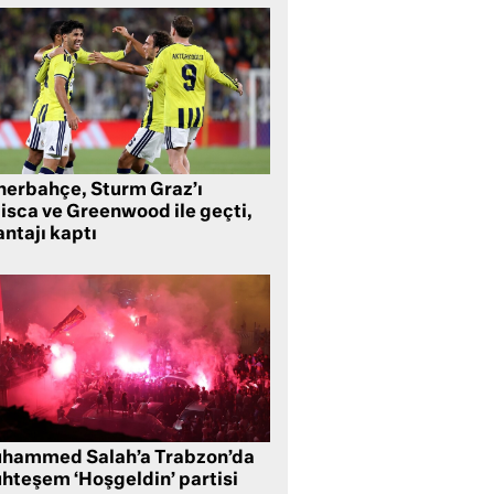
nerbahçe, Sturm Graz’ı
lisca ve Greenwood ile geçti,
ntajı kaptı
hammed Salah’a Trabzon’da
hteşem ‘Hoşgeldin’ partisi