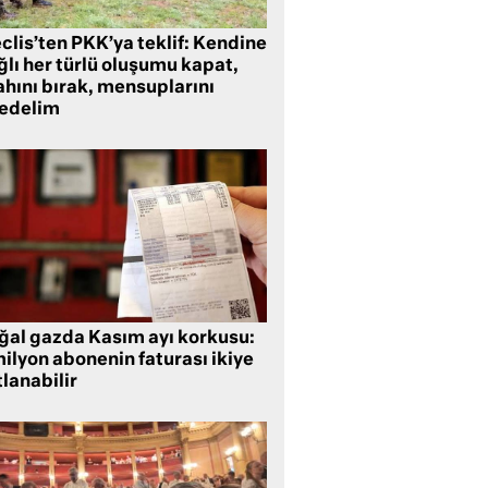
clis’ten PKK’ya teklif: Kendine
lı her türlü oluşumu kapat,
ahını bırak, mensuplarını
fedelim
ğal gazda Kasım ayı korkusu:
ilyon abonenin faturası ikiye
lanabilir