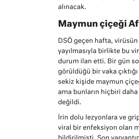
alınacak.
Maymun çiçeği Afr
DSÖ geçen hafta, virüsün y
yayılmasıyla birlikte bu virü
durum ilan etti. Bir gün s
görüldüğü bir vaka çıktığı 
sekiz kişide maymun çiçe
ama bunların hiçbiri daha h
değildi.
İrin dolu lezyonlara ve g
viral bir enfeksiyon olan
bildirilmişti. Son varyant