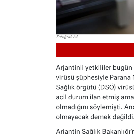
Fotoğraf: AA
Arjantinli yetkililer bugü
virüsü şüphesiyle Parana 
Sağlık örgütü (DSÖ) virüsü
acil durum ilan etmiş am
olmadığını söylemişti. An
olmayacak demek değildi
Arjantin Sağlık Bakanlığı