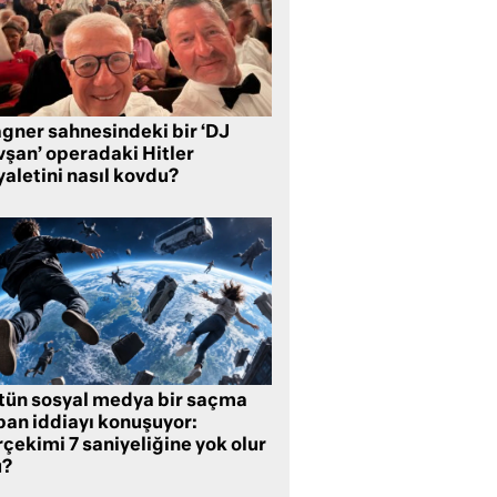
gner sahnesindeki bir ‘DJ
vşan’ operadaki Hitler
aletini nasıl kovdu?
tün sosyal medya bir saçma
pan iddiayı konuşuyor:
çekimi 7 saniyeliğine yok olur
?