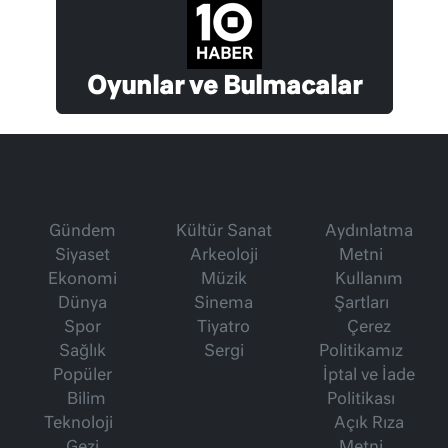
Oyunlar ve Bulmacalar
Gündem
Kültür Sanat
Aydınlatma
Siyaset
Arkeoloji
Metni
Ekonomi
Müzik
Kullanım
Dünya
Sinema
Şartları
Spor
Tiyatro
Çerez
Sağlık
Sergi
Politikamız
Popüler
İptal ve İade
Bilim
Politikası
Teknoloji
Açık Rıza
Gezi
Metni