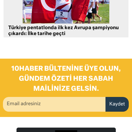
Türkiye pentatlonda ilk kez Avrupa şampiyonu
çıkardı: İlke tarihe geçti
10HABER BÜLTENINE ÜYE OLUN,
GÜNDEM ÖZETI HER SABAH
MAILINIZE GELSIN.
Kaydet