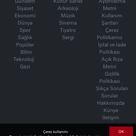
Gündem
Kültür Sanat
Aydınlatma
Siyaset
Arkeoloji
Metni
Ekonomi
Müzik
Kullanım
Dünya
Sinema
Şartları
Spor
Tiyatro
Çerez
Sağlık
Sergi
Politikamız
Popüler
İptal ve İade
Bilim
Politikası
Teknoloji
Açık Rıza
Gezi
Metni
Gizlilik
Politikası
Sıkça Sorulan
Sorular
Hakkımızda
Künye
İletişim
OK
Çerez kullanımı